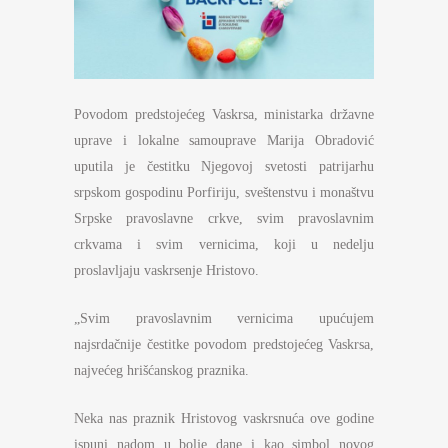
Povodom predstojećeg Vaskrsa, ministarka državne
uprave i lokalne samouprave Marija Obradović
uputila je čestitku Njegovoj svetosti patrijarhu
srpskom gospodinu Porfiriju, sveštenstvu i monaštvu
Srpske pravoslavne crkve, svim pravoslavnim
crkvama i svim vernicima, koji u nedelju
proslavljaju vaskrsenje Hristovo.
„Svim pravoslavnim vernicima upućujem
najsrdačnije čestitke povodom predstojećeg Vaskrsa,
najvećeg hrišćanskog praznika.
Neka nas praznik Hristovog vaskrsnuća ove godine
ispuni nadom u bolje dane i kao simbol novog