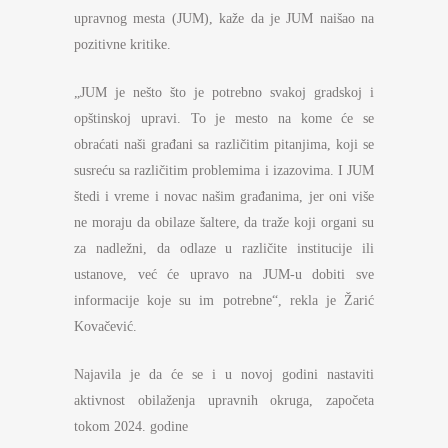
upravnog mesta (JUM), kaže da je JUM naišao na
pozitivne kritike.
„JUM je nešto što je potrebno svakoj gradskoj i
opštinskoj upravi. To je mesto na kome će se
obraćati naši građani sa različitim pitanjima, koji se
susreću sa različitim problemima i izazovima. I JUM
štedi i vreme i novac našim građanima, jer oni više
ne moraju da obilaze šaltere, da traže koji organi su
za nadležni, da odlaze u različite institucije ili
ustanove, već će upravo na JUM-u dobiti sve
informacije koje su im potrebne“, rekla je Žarić
Kovačević.
Najavila je da će se i u novoj godini nastaviti
aktivnost obilaženja upravnih okruga, započeta
tokom 2024. godine