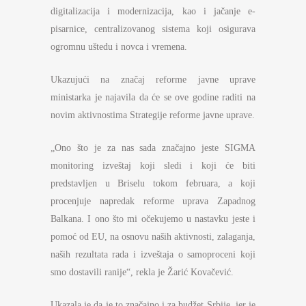
digitalizacija i modernizacija, kao i jačanje e-
pisarnice, centralizovanog sistema koji osigurava
ogromnu uštedu i novca i vremena.
Ukazujući na značaj reforme javne uprave
ministarka je najavila da će se ove godine raditi na
novim aktivnostima Strategije reforme javne uprave.
„Ono što je za nas sada značajno jeste SIGMA
monitoring izveštaj koji sledi i koji će biti
predstavljen u Briselu tokom februara, a koji
procenjuje napredak reforme uprava Zapadnog
Balkana. I ono što mi očekujemo u nastavku jeste i
pomoć od EU, na osnovu naših aktivnosti, zalaganja,
naših rezultata rada i izveštaja o samoproceni koji
smo dostavili ranije“, rekla je Žarić Kovačević.
Ukazala je da je to značajno i za budžet Srbije, jer je