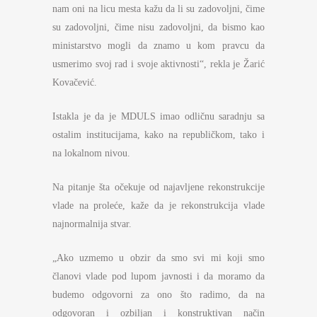
nam oni na licu mesta kažu da li su zadovoljni, čime
su zadovoljni, čime nisu zadovoljni, da bismo kao
ministarstvo mogli da znamo u kom pravcu da
usmerimo svoj rad i svoje aktivnosti“, rekla je Žarić
Kovačević.
Istakla je da je MDULS imao odličnu saradnju sa
ostalim institucijama, kako na republičkom, tako i
na lokalnom nivou.
Na pitanje šta očekuje od najavljene rekonstrukcije
vlade na proleće, kaže da je rekonstrukcija vlade
najnormalnija stvar.
„Ako uzmemo u obzir da smo svi mi koji smo
članovi vlade pod lupom javnosti i da moramo da
budemo odgovorni za ono što radimo, da na
odgovoran i ozbiljan i konstruktivan način