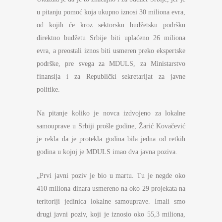
u pitanju pomoć koja ukupno iznosi 30 miliona evra,
od kojih će kroz sektorsku budžetsku podršku
direktno budžetu Srbije biti uplaćeno 26 miliona
evra, a preostali iznos biti usmeren preko ekspertske
podrške, pre svega za MDULS, za Ministarstvo
finansija i za Republički sekretarijat za javne
politike.
Na pitanje koliko je novca izdvojeno za lokalne
samouprave u Srbiji prošle godine, Žarić Kovačević
je rekla da je protekla godina bila jedna od retkih
godina u kojoj je MDULS imao dva javna poziva.
„Prvi javni poziv je bio u martu. Tu je negde oko
410 miliona dinara usmereno na oko 29 projekata na
teritoriji jedinica lokalne samouprave. Imali smo
drugi javni poziv, koji je iznosio oko 55,3 miliona,