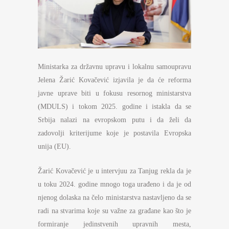
Ministarka za državnu upravu i lokalnu samoupravu
Jelena Žarić Kovačević izjavila je da će reforma
javne uprave biti u fokusu resornog ministarstva
(MDULS) i tokom 2025. godine i istakla da se
Srbija nalazi na evropskom putu i da želi da
zadovolji kriterijume koje je postavila Evropska
unija (EU).
Žarić Kovačević je u intervjuu za Tanjug rekla da je
u toku 2024. godine mnogo toga urađeno i da je od
njenog dolaska na čelo ministarstva nastavljeno da se
radi na stvarima koje su važne za građane kao što je
formiranje jedinstvenih upravnih mesta,