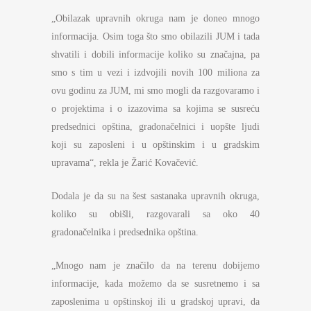
„Obilazak upravnih okruga nam je doneo mnogo
informacija. Osim toga što smo obilazili JUM i tada
shvatili i dobili informacije koliko su značajna, pa
smo s tim u vezi i izdvojili novih 100 miliona za
ovu godinu za JUM, mi smo mogli da razgovaramo i
o projektima i o izazovima sa kojima se susreću
predsednici opština, gradonačelnici i uopšte ljudi
koji su zaposleni i u opštinskim i u gradskim
upravama“, rekla je Žarić Kovačević.
Dodala je da su na šest sastanaka upravnih okruga,
koliko su obišli, razgovarali sa oko 40
gradonačelnika i predsednika opština.
„Mnogo nam je značilo da na terenu dobijemo
informacije, kada možemo da se susretnemo i sa
zaposlenima u opštinskoj ili u gradskoj upravi, da