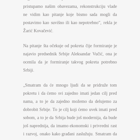
pristupamo našim obavezama, rekonstrukciju vlade
ne vidim kao pitanje koje bismo sada mogli da
postavimo kao suvišno ili kao nepotrebno“, rekla je
Žarić Kovačević.
Na pitanje šta očekuje od pokreta čije formiranje je
najavio predsednik Srbije Aleksandar Vučić, ona je
ocenila da je formiranje takvog pokreta potrebno
Srbiji.
„Smatram da će mnogo ljudi da se pridruže tom
pokretu i da ćemo svi zajedno imati jedan cilj pred
nama, a to je da zajedno možemo da delujemo za
dobrobit Srbije. To je cilj koji ćemo uvek imati pred
sobom, a to je da Srbija bude još modernija, da bude
još naprednija, da imamo ekonomski i privredni rast
i razvoj, onako kako građani zaslužuju. Smatram da