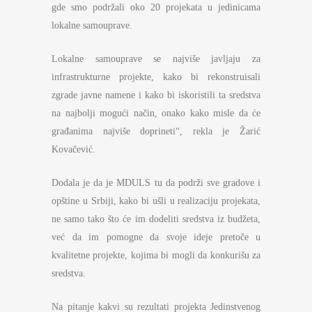
gde smo podržali oko 20 projekata u jedinicama
lokalne samouprave.
Lokalne samouprave se najviše javljaju za
infrastrukturne projekte, kako bi rekonstruisali
zgrade javne namene i kako bi iskoristili ta sredstva
na najbolji mogući način, onako kako misle da će
građanima najviše doprineti“, rekla je Žarić
Kovačević.
Dodala je da je MDULS tu da podrži sve gradove i
opštine u Srbiji, kako bi ušli u realizaciju projekata,
ne samo tako što će im dodeliti sredstva iz budžeta,
već da im pomogne da svoje ideje pretoče u
kvalitetne projekte, kojima bi mogli da konkurišu za
sredstva.
Na pitanje kakvi su rezultati projekta Jedinstvenog