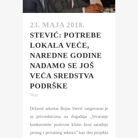
23. MAJA 2018.
STEVIĆ: POTREBE
LOKALA VEĆE,
NAREDNE GODINE
NADAMO SE JOŠ
VEĆA SREDSTVA
PODRŠKE
Vesti
Državni sekretar Bojan Stević razgovarao je
sa privrednicima na događaju „Stvaranje
konkurentne poslovne klime kroz saradnju
javnog i privatnog sektora“ kao deo projekta