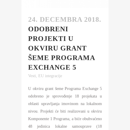
24. DECEMBRA 2018.
ODOBRENI
PROJEKTI U
OKVIRU GRANT
ŠEME PROGRAMA
EXCHANGE 5
Vesti
,
EU integracije
U okviru grant šeme Programa Exchange 5
odobreno je sprovođenje 18 projekata u
oblasti upravljanja imovinom na lokalnom
nivou. Projekti će biti realizovani u okviru
Komponente 1 Programa, a biće obuhvaćeno
48 jedinica lokalne samouprave (18