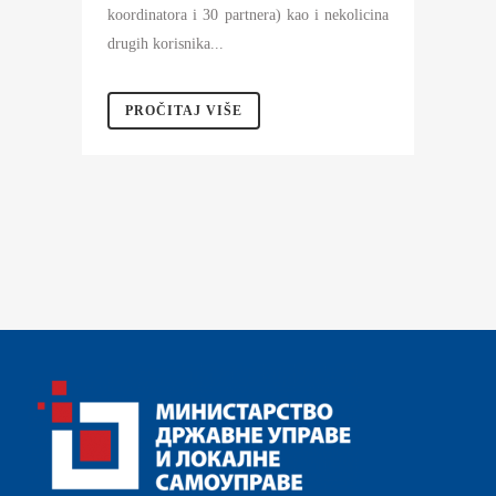
koordinatora i 30 partnera) kao i nekolicina
drugih korisnika...
PROČITAJ VIŠE