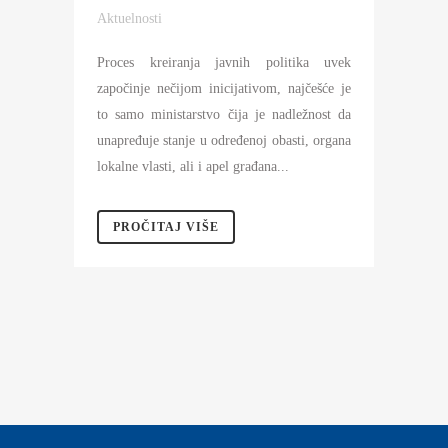
Aktuelnosti
Proces kreiranja javnih politika uvek
započinje nečijom inicijativom, najčešće je
to samo ministarstvo čija je nadležnost da
unapređuje stanje u određenoj obasti, organa
lokalne vlasti, ali i apel građana...
PROČITAJ VIŠE