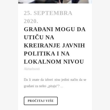
25. SEPTEMBRA
2020.
GRAĐANI MOGU DA
UTIČU NA
KREIRANJE JAVNIH
POLITIKA I NA
LOKALNOM NIVOU
Aktuelnosti
Da li znate da izbori nisu jedini način da se
građani za nešto „pitaju“? ...
PROČITAJ VIŠE