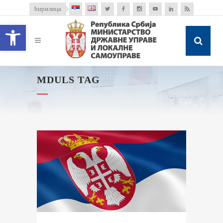
ћирилица
Open toolbar
MDULS TAG