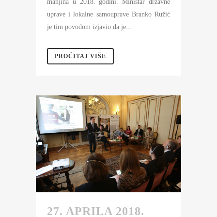
manjina u 2018. godini. Ministar državne
uprave i lokalne samouprave Branko Ružić
je tim povodom izjavio da je...
PROČITAJ VIŠE
27. APRILA 2018.