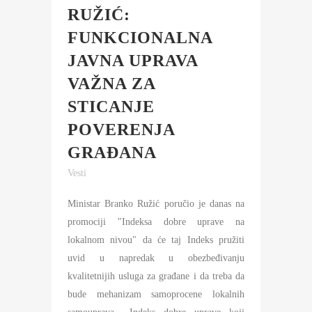
RUŽIĆ:
FUNKCIONALNA
JAVNA UPRAVA
VAŽNA ZA
STICANJE
POVERENJA
GRAĐANA
Vesti
Ministar Branko Ružić poručio je danas na
promociji "Indeksa dobre uprave na
lokalnom nivou" da će taj Indeks pružiti
uvid u napredak u obezbeđivanju
kvalitetnijih usluga za građane i da treba da
bude mehanizam samoprocene lokalnih