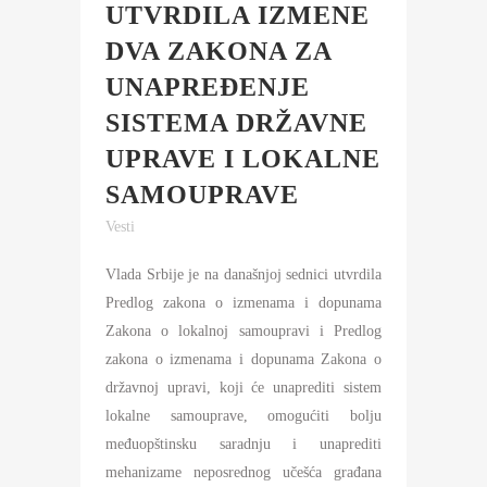
UTVRDILA IZMENE
DVA ZAKONA ZA
UNAPREĐENJE
SISTEMA DRŽAVNE
UPRAVE I LOKALNE
SAMOUPRAVE
Vesti
Vlada Srbije je na današnjoj sednici utvrdila
Predlog zakona o izmenama i dopunama
Zakona o lokalnoj samoupravi i Predlog
zakona o izmenama i dopunama Zakona o
državnoj upravi, koji će unaprediti sistem
lokalne samouprave, omogućiti bolju
međuopštinsku saradnju i unaprediti
mehanizame neposrednog učešća građana