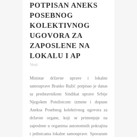
POTPISAN ANEKS
POSEBNOG
KOLEKTIVNOG
UGOVORA ZA
ZAPOSLENE NA
LOKALU I AP
Vesti
Ministar državne uprave i lokalne
samouprave Branko Ružić potpisao je danas
sa predstavnikom Sindikat uprave Srbije
Njegošem Potežoicom izmene i dopune
Aneksa Posebnog kolektivnog ugovora za
državne organe, koji se primenjuje na
zaposlene u organima autonomnih pokrajina
i jedinicama lokalne samouprave. Sporazum