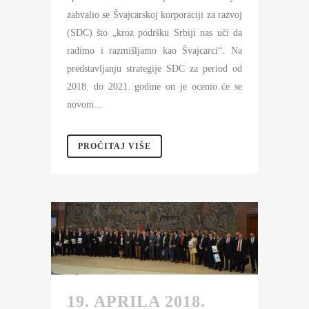
zahvalio se Švajcarskoj korporaciji za razvoj
(SDC) što „kroz podršku Srbiji nas uči da
radimo i razmišljamo kao Švajcarci“. Na
predstavljanju strategije SDC za period od
2018. do 2021. godine on je ocenio će se
novom...
PROČITAJ VIŠE
19. APRILA 2018.