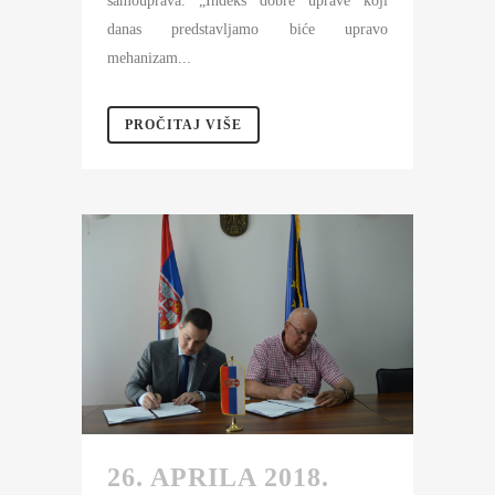
samouprava. „Indeks dobre uprave koji
danas predstavljamo biće upravo
mehanizam...
PROČITAJ VIŠE
26. APRILA 2018.