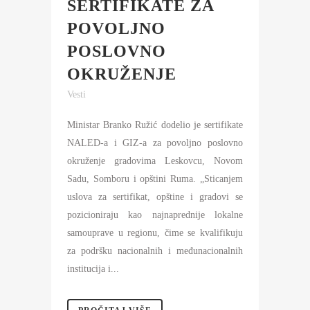
SERTIFIKATE ZA
POVOLJNO
POSLOVNO
OKRUŽENJE
Vesti
Ministar Branko Ružić dodelio je sertifikate
NALED-a i GIZ-a za povoljno poslovno
okruženje gradovima Leskovcu, Novom
Sadu, Somboru i opštini Ruma. „Sticanjem
uslova za sertifikat, opštine i gradovi se
pozicioniraju kao najnaprednije lokalne
samouprave u regionu, čime se kvalifikuju
za podršku nacionalnih i međunacionalnih
institucija i...