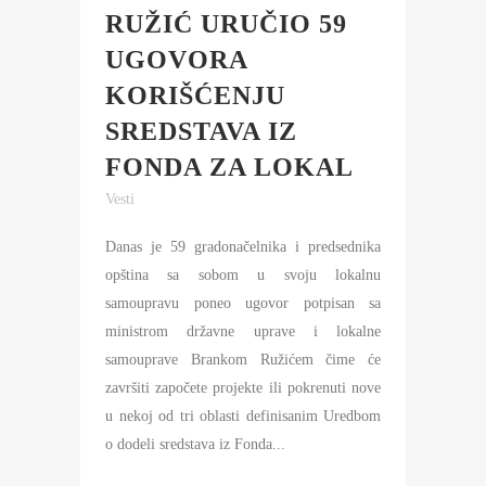
RUŽIĆ URUČIO 59
UGOVORA
KORIŠĆENJU
SREDSTAVA IZ
FONDA ZA LOKAL
Vesti
Danas je 59 gradonačelnika i predsednika
opština sa sobom u svoju lokalnu
samoupravu poneo ugovor potpisan sa
ministrom državne uprave i lokalne
samouprave Brankom Ružićem čime će
završiti započete projekte ili pokrenuti nove
u nekoj od tri oblasti definisanim Uredbom
o dodeli sredstava iz Fonda...