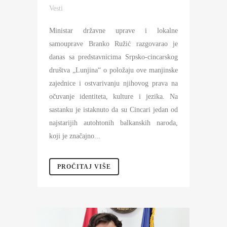
Vesti
Ministar državne uprave i lokalne
samouprave Branko Ružić razgovarao je
danas sa predstavnicima Srpsko-cincarskog
društva „Lunjina“ o položaju ove manjinske
zajednice i ostvarivanju njihovog prava na
očuvanje identiteta, kulture i jezika. Na
sastanku je istaknuto da su Cincari jedan od
najstarijih autohtonih balkanskih naroda,
koji je značajno...
PROČITAJ VIŠE