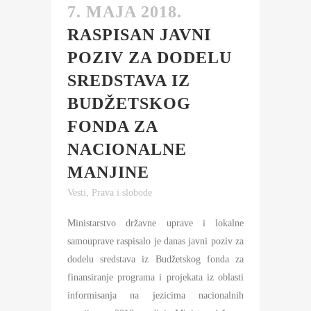
7. MAJA 2018.
RASPISAN JAVNI
POZIV ZA DODELU
SREDSTAVA IZ
BUDŽETSKOG
FONDA ZA
NACIONALNE
MANJINE
Vesti
,
Prava i slobode
Ministarstvo državne uprave i lokalne
samouprave raspisalo je danas javni poziv za
dodelu sredstava iz Budžetskog fonda za
finansiranje programa i projekata iz oblasti
informisanja na jezicima nacionalnih