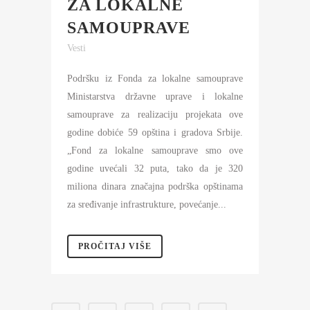
ZA LOKALNE
SAMOUPRAVE
Vesti
Podršku iz Fonda za lokalne samouprave
Ministarstva državne uprave i lokalne
samouprave za realizaciju projekata ove
godine dobiće 59 opština i gradova Srbije.
„Fond za lokalne samouprave smo ove
godine uvećali 32 puta, tako da je 320
miliona dinara značajna podrška opštinama
za sređivanje infrastrukture, povećanje...
PROČITAJ VIŠE