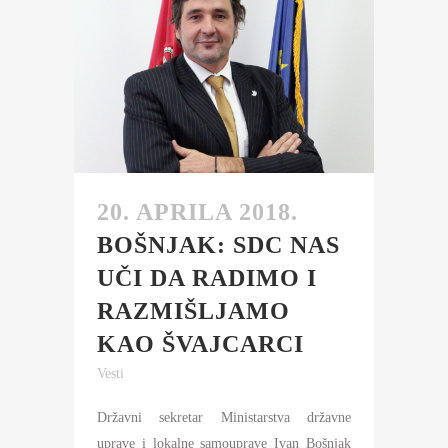
20. APRILA 2018.
BOŠNJAK: SDC NAS
UČI DA RADIMO I
RAZMIŠLJAMO
KAO ŠVAJCARCI
Vesti
Državni sekretar Ministarstva državne
uprave i lokalne samouprave Ivan Bošnjak