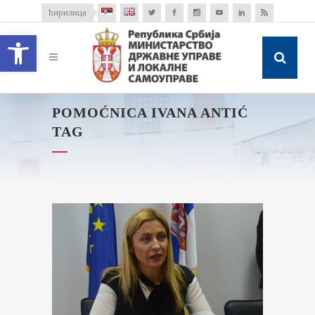
ћирилица
Open toolbar
POMOĆNICA IVANA ANTIĆ
TAG