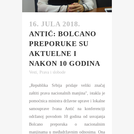
16. JULA 2018.
ANTIĆ: BOLCANO
PREPORUKE SU
AKTUELNE I
NAKON 10 GODINA
Vesti
,
Prava i slobode
„Republika Srbija pridaje veliki značaj
zaštiti prava nacionalnih manjina“, istakla je
pomoćnica ministra državne uprave i lokalne
samouprave Ivana Antić na konferenciji
održanoj povodom 10 godina od usvajanja
Bolcano preporuka o nacionalnim
manjinama u međudržavnim odnosima. Ona