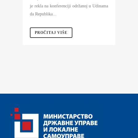
je rekla na konferenciji održanoj u Udinama
da Republika...
PROČITAJ VIŠE