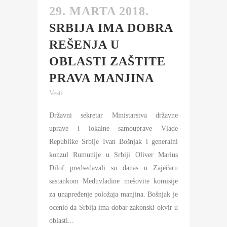
29. MARTA 2018.
SRBIJA IMA DOBRA
REŠENJA U
OBLASTI ZAŠTITE
PRAVA MANJINA
Vesti
Državni sekretar Ministarstva državne
uprave i lokalne samouprave Vlade
Republike Srbije Ivan Bošnjak i generalni
konzul Rumunije u Srbiji Oliver Marius
Dilof predsedavali su danas u Zaječaru
sastankom Međuvladine mešovite komisije
za unapređenje položaja manjina. Bošnjak je
ocenio da Srbija ima dobar zakonski okvir u
oblasti...