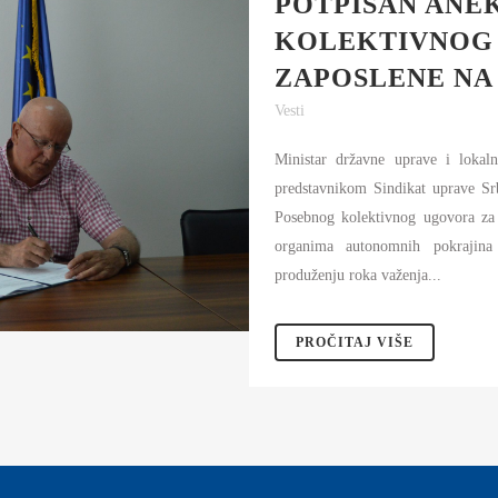
POTPISAN ANE
AMOUPRAVE
KOLEKTIVNOG
NFORMATOR O RADU
ZAPOSLENE NA 
DŽET MINISTARSTVA
Vesti
NANSIJSKO UPRAVLJANJE I
ONTROLA
Ministar državne uprave i lokal
predstavnikom Sindikat uprave S
VNE NABAVKE
Posebnog kolektivnog ugovora za 
organima autonomnih pokrajina
AN JAVNIH NABAVKI I IZVEŠTAJI
produženju roka važenja...
PROČITAJ VIŠE