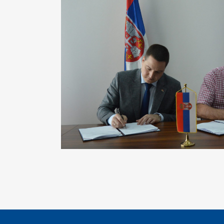
S
I
BU
FI
K
JA
PL