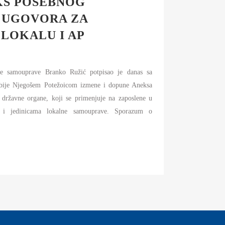
KS POSEBNOG
 UGOVORA ZA
LOKALU I AP
ne samouprave Branko Ružić potpisao je danas sa
rbije Njegošem Potežoicom izmene i dopune Aneksa
državne organe, koji se primenjuje na zaposlene u
 i jedinicama lokalne samouprave. Sporazum o