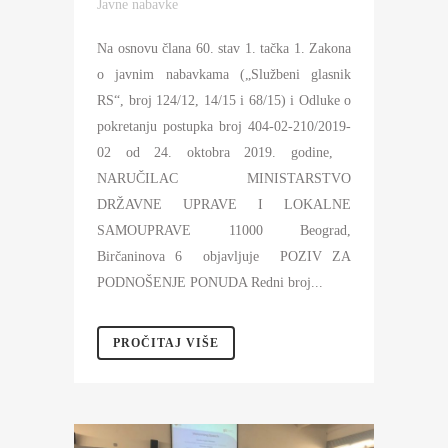
Javne nabavke
Na osnovu člana 60. stav 1. tačka 1. Zakona
o javnim nabavkama („Službeni glasnik
RS“, broj 124/12, 14/15 i 68/15) i Odluke o
pokretanju postupka broj 404-02-210/2019-
02 od 24. oktobra 2019. godine,
NARUČILAC MINISTARSTVO
DRŽAVNE UPRAVE I LOKALNE
SAMOUPRAVE 11000 Beograd,
Birčaninova 6 objavljuje POZIV ZA
PODNOŠENJE PONUDA Redni broj...
PROČITAJ VIŠE