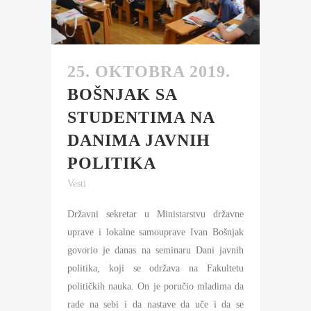
25. OKTOBRA 2019.
BOŠNJAK SA
STUDENTIMA NA
DANIMA JAVNIH
POLITIKA
Vesti
Državni sekretar u Ministarstvu državne
uprave i lokalne samouprave Ivan Bošnjak
govorio je danas na seminaru Dani javnih
politika, koji se održava na Fakultetu
političkih nauka. On je poručio mladima da
rade na sebi i da nastave da uče i da se