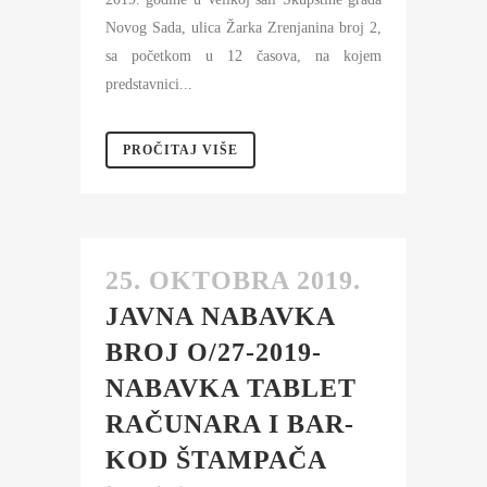
Novog Sada, ulica Žarka Zrenjanina broj 2,
sa početkom u 12 časova, na kojem
predstavnici...
PROČITAJ VIŠE
25. OKTOBRA 2019.
JAVNA NABAVKA
BROJ O/27-2019-
NABAVKA TABLET
RAČUNARA I BAR-
KOD ŠTAMPAČA