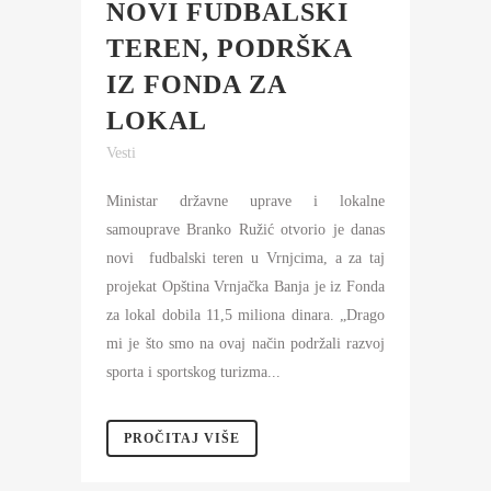
NOVI FUDBALSKI
TEREN, PODRŠKA
IZ FONDA ZA
LOKAL
Vesti
Ministar državne uprave i lokalne
samouprave Branko Ružić otvorio je danas
novi fudbalski teren u Vrnjcima, a za taj
projekat Opština Vrnjačka Banja je iz Fonda
za lokal dobila 11,5 miliona dinara. „Drago
mi je što smo na ovaj način podržali razvoj
sporta i sportskog turizma...
PROČITAJ VIŠE