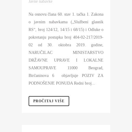
Javne nabavke
Na osnovu člana 60. stav 1. tačka 1. Zakona
o javnim nabavkama („Službeni glasnik
RS“, broj 124/12, 14/15 i 68/15) i Odluke o
pokretanju postupka broj 404-02-217/2019-
02 od 30. oktobra 2019. godine,
NARUČILAC MINISTARSTVO
DRŽAVNE UPRAVE I LOKALNE
SAMOUPRAVE 11000 Beograd,
Birčaninova 6 objavljuje POZIV ZA
PODNOŠENJE PONUDA Redni broj...
PROČITAJ VIŠE