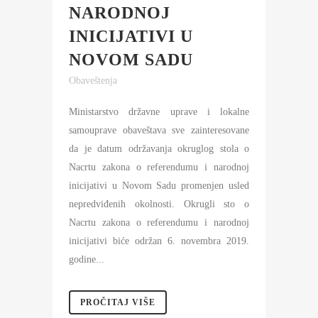
NARODNOJ
INICIJATIVI U
NOVOM SADU
Obaveštenja
Ministarstvo državne uprave i lokalne
samouprave obaveštava sve zainteresovane
da je datum održavanja okruglog stola o
Nacrtu zakona o referendumu i narodnoj
inicijativi u Novom Sadu promenjen usled
nepredviđenih okolnosti. Okrugli sto o
Nacrtu zakona o referendumu i narodnoj
inicijativi biće održan 6. novembra 2019.
godine...
PROČITAJ VIŠE