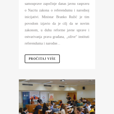
samouprave započinje danas javnu raspravu
o Nacrtu zakona o referendumu i narodnoj
inicijativi. Ministar Branko Ružić je tim
povodom izjavio da je cilj da se novim
zakonom, u duhu reforme javne uprave i
ostvarivanja prava građana, „ožive“ instituti
referenduma i narodne...
PROČITAJ VIŠE