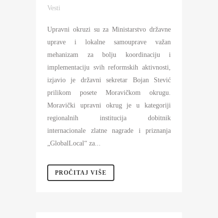
Vesti
Upravni okruzi su za Ministarstvo državne
uprave i lokalne samouprave važan
mehanizam za bolju koordinaciju i
implementaciju svih reformskih aktivnosti,
izjavio je državni sekretar Bojan Stević
prilikom posete Moravičkom okrugu.
Moravički upravni okrug je u kategoriji
regionalnih institucija dobitnik
internacionale zlatne nagrade i priznanja
„GlobalLocal“ za...
PROČITAJ VIŠE