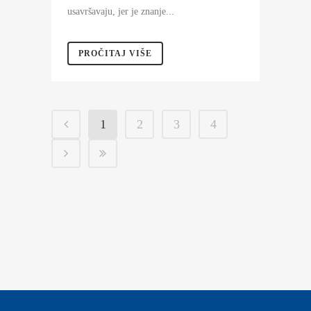
usavršavaju, jer je znanje...
PROČITAJ VIŠE
1
2
3
4