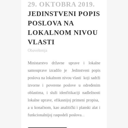
29. OKTOBRA 2019.
JEDINSTVENI POPIS
POSLOVA NA
LOKALNOM NIVOU
VLASTI
Obaveštenja
Ministarstvo državne uprave i lokalne
samouprave izradilo je Jedinstveni popis
poslova na lokalnom nivou vlasti koji sadrži
izvorne i poverene poslove u određenim
oblastima, i služi idenfitikaciji nadležnosti
lokalne uprave, efikasnijoj primeni propisa,
a u konačnom, kao analitički i planski alat i
funkcionalnijoj raspodeli poslova...