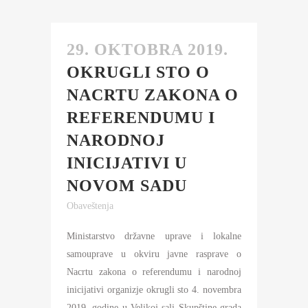
29. OKTOBRA 2019.
OKRUGLI STO O
NACRTU ZAKONA O
REFERENDUMU I
NARODNOJ
INICIJATIVI U
NOVOM SADU
Obaveštenja
Ministarstvo državne uprave i lokalne
samouprave u okviru javne rasprave o
Nacrtu zakona o referendumu i narodnoj
inicijativi organizje okrugli sto 4. novembra
2019. godine u Velikoj sali Skupštine grada