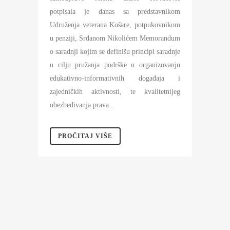
potpisala je danas sa predstavnikom
Udruženja veterana Košare, potpukovnikom
u penziji, Srđanom Nikolićem Memorandum
o saradnji kojim se definišu principi saradnje
u cilju pružanja podrške u organizovanju
edukativno-informativnih događaja i
zajedničkih aktivnosti, te kvalitetnijeg
obezbeđivanja prava...
PROČITAJ VIŠE