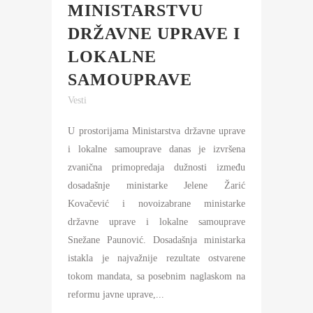
MINISTARSTVU
DRŽAVNE UPRAVE I
LOKALNE
SAMOUPRAVE
Vesti
U prostorijama Ministarstva državne uprave
i lokalne samouprave danas je izvršena
zvanična primopredaja dužnosti između
dosadašnje ministarke Jelene Žarić
Kovačević i novoizabrane ministarke
državne uprave i lokalne samouprave
Snežane Paunović. Dosadašnja ministarka
istakla je najvažnije rezultate ostvarene
tokom mandata, sa posebnim naglaskom na
reformu javne uprave,...