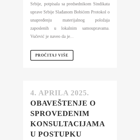
Srbije, potpisala sa predsednikom Sindikata
uprave Srbije Slađanom Bobićem Protokol o
unapređenju materijalnog položaja
zaposlenih u lokalnim samoupravama.
Vučević je naveo da je...
PROČITAJ VIŠE
4. APRILA 2025.
OBAVEŠTENJE O
SPROVEDENIM
KONSULTACIJAMA
U POSTUPKU