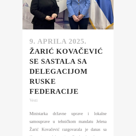
9. APRILA 2025.
ŽARIĆ KOVAČEVIĆ
SE SASTALA SA
DELEGACIJOM
RUSKE
FEDERACIJE
Vesti
Ministarka državne uprave i lokalne
samouprave u tehničkom mandatu Jelena
Žarić Kovačević razgovarala je danas sa