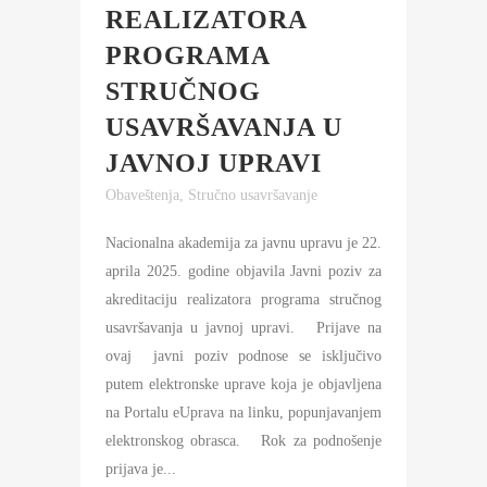
REALIZATORA
PROGRAMA
STRUČNOG
USAVRŠAVANJA U
JAVNOJ UPRAVI
Obaveštenja
,
Stručno usavršavanje
Nacionalna akademija za javnu upravu je 22.
aprila 2025. godine objavila Javni poziv za
akreditaciju realizatora programa stručnog
usavršavanja u javnoj upravi. Prijave na
ovaj javni poziv podnose se isključivo
putem elektronske uprave koja je objavljena
na Portalu eUprava na linku, popunjavanjem
elektronskog obrasca. Rok za podnošenje
prijava je...