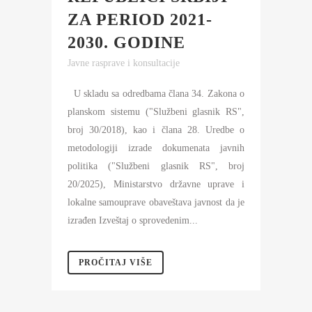
ZA PERIOD 2021-
2030. GODINE
Javne rasprave i konsultacije
U skladu sa odredbama člana 34. Zakona o
planskom sistemu ("Službeni glasnik RS",
broj 30/2018), kao i člana 28. Uredbe o
metodologiji izrade dokumenata javnih
politika ("Službeni glasnik RS", broj
20/2025), Ministarstvo državne uprave i
lokalne samouprave obaveštava javnost da je
izrađen Izveštaj o sprovedenim...
PROČITAJ VIŠE