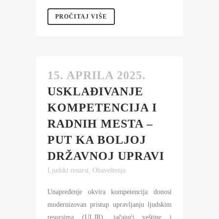
PROČITAJ VIŠE
15. APRILA 2025.
USKLAĐIVANJE
KOMPETENCIJA I
RADNIH MESTA –
PUT KA BOLJOJ
DRŽAVNOJ UPRAVI
Ljudski resursi
,
Obaveštenja
Unapređenje okvira kompetencija donosi
modernizovan pristup upravljanju ljudskim
resursima (ULJR), jačajući veštine i