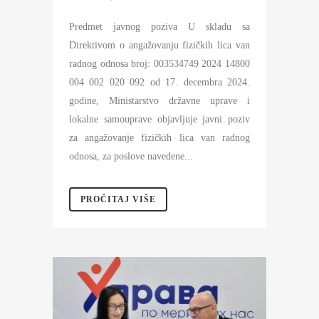
Predmet javnog poziva U skladu sa
Direktivom o angažovanju fizičkih lica van
radnog odnosa broj: 003534749 2024 14800
004 002 020 092 od 17. decembra 2024.
godine, Ministarstvo državne uprave i
lokalne samouprave objavljuje javni poziv
za angažovanje fizičkih lica van radnog
odnosa, za poslove navedene...
PROČITAJ VIŠE