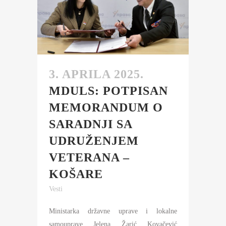
3. APRILA 2025.
MDULS: POTPISAN
MEMORANDUM O
SARADNJI SA
UDRUŽENJEM
VETERANA –
KOŠARE
Vesti
Ministarka državne uprave i lokalne
samouprave Jelena Žarić Kovačević