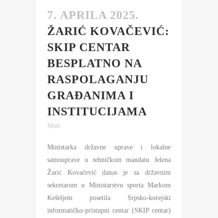
7. APRILA 2025.
ŽARIĆ KOVAČEVIĆ:
SKIP CENTAR
BESPLATNO NA
RASPOLAGANJU
GRAĐANIMA I
INSTITUCIJAMA
Vesti
Ministarka državne uprave i lokalne
samouprave u tehničkom mandatu Jelena
Žarić Kovačević danas je sa državnim
sekretarom u Ministarstvu sporta Markom
Kešeljem posetila Srpsko-korejski
informatičko-pristupni centar (SKIP centar)