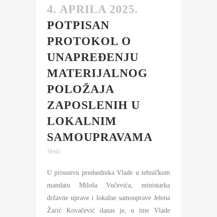
4. APRILA 2025.
POTPISAN
PROTOKOL O
UNAPREĐENJU
MATERIJALNOG
POLOŽAJA
ZAPOSLENIH U
LOKALNIM
SAMOUPRAVAMA
Vesti
U prisustvu predsednika Vlade u tehničkom
mandatu Miloša Vučevića, ministarka
državne uprave i lokalne samouprave Jelena
Žarić Kovačević danas je, u ime Vlade