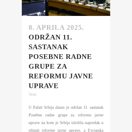
8. APRILA 2025.
ODRŽAN 11.
SASTANAK
POSEBNE RADNE
GRUPE ZA
REFORMU JAVNE
UPRAVE
Vesti
U Palati Srbija danas je održan 11. sastanak
Posebne radne grupe za reformu javne
uprave na kom je Srbija izložila napredak u
oblasti reforme javne uprave, a Evropska