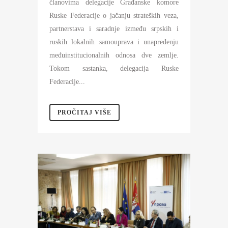
članovima delegacije Građanske komore
Ruske Federacije o jačanju strateških veza,
partnerstava i saradnje između srpskih i
ruskih lokalnih samouprava i unapređenju
međuinstitucionalnih odnosa dve zemlje.
Tokom sastanka, delegacija Ruske
Federacije...
PROČITAJ VIŠE