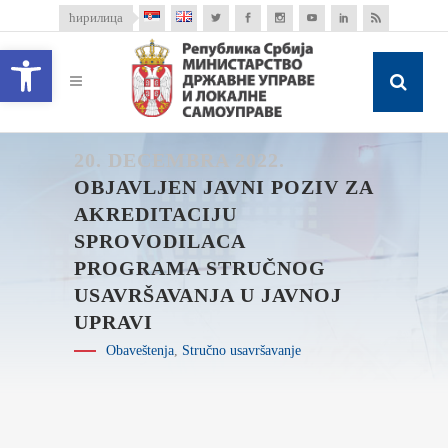
ћирилица
Open toolbar
20. DECEMBRA 2022.
OBJAVLJEN JAVNI POZIV ZA
AKREDITACIJU
SPROVODILACA
PROGRAMA STRUČNOG
USAVRŠAVANJA U JAVNOJ
UPRAVI
Obaveštenja
,
Stručno usavršavanje