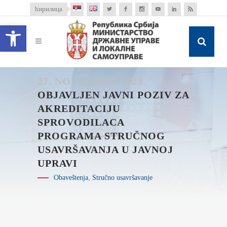
ћирилица
Open toolbar
27. NOVEMBRA 2023.
OBJAVLJEN JAVNI POZIV ZA
AKREDITACIJU
SPROVODILACA
PROGRAMA STRUČNOG
USAVRŠAVANJA U JAVNOJ
UPRAVI
Obaveštenja
,
Stručno usavršavanje