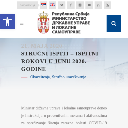
ћирилица
Open toolbar
21. MAJA 2020.
STRUČNI ISPITI – ISPITNI
ROKOVI U JUNU 2020.
GODINE
Obaveštenja
,
Stručno usavršavanje
Ministar državne uprave i lokalne samouprave doneo
je Instrukciju o preventivnim merama i aktivnostima
za sprečavanje širenja zarazne bolesti COVID-19