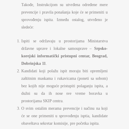
Takođe, Instrukcijom su utvrđena određene mere
prevencije i pravila ponašanja koje će se primeniti u
sprovođenju ispita. Između ostalog, utvrđeno je
sledeće:
Ispiti se održavaju u prostorijama Ministarstva
državne uprave i lokalne samouprave –
Srpsko-
korejski informatički pristupni centar, Beograd,
Dobrinjska 11
.
Kandidati koji polažu ispit moraju biti opremljeni
zaštitnim maskama i rukavicama (poneti sa sobom)
bez kojih nije moguće pristupiti polaganju ispita, a
dužni su da ih nose sve vreme boravka u
prostorijama SKIP centra.
O svim ostalim merama prevencije i načinu na koji
će se one primeniti u sprovođenju isptia, kandidate
obaveštava sekretar komisije, pre početka ispita.