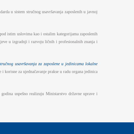
darda u sistem stručnog usavršavanja zaposlenih u javnoj
pod istim uslovima kao i ostalim kategorijama zaposlenih
eve u izgradnji i razvoju ličnih i profesionalnih znanja i
stručnog usavršavanja za zaposlene u jedinicama lokalne
 i korisne za ujednačavanje prakse u radu organa jedinica
 godina uspešno realizuju Ministarstvo državne uprave i