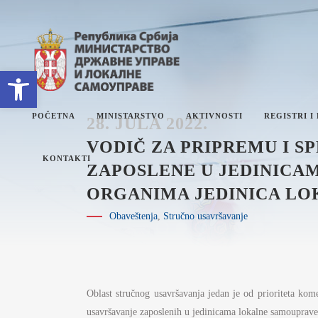
Open toolbar
POČETNA
MINISTARSTVO
AKTIVNOSTI
REGISTRI I
28. JULA 2022.
VODIČ ZA PRIPREMU I 
KONTAKTI
ZAPOSLENE U JEDINICA
ORGANIMA JEDINICA L
O MINISTARSTVU
ET
Obaveštenja
,
Stručno usavršavanje
SEKTORI
PL
SEKRETARIJAT
IZ
INTERNA REVIZIJA
I
ZN
Oblast stručnog usavršavanja jedan je od prioriteta k
JA
UPRAVNI INSPEKTORAT
DR
usavršavanje zaposlenih u jedinicama lokalne samouprave