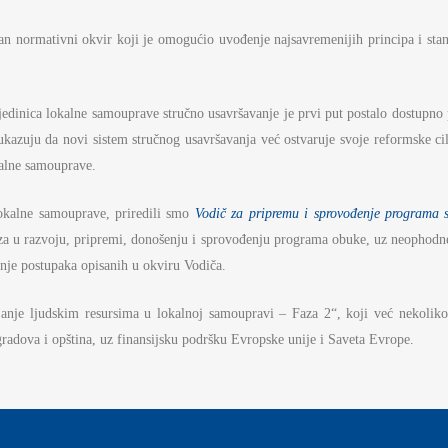
AMOUPRAVE
an normativni okvir koji je omogućio uvođenje najsavremenijih principa i stan
NFORMATOR O RADU
DŽET MINISTARSTVA
edinica lokalne samouprave stručno usavršavanje je prvi put postalo dostupno 
NANSIJSKO UPRAVLJANJE I
ONTROLA
kazuju da novi sistem stručnog usavršavanja već ostvaruje svoje reformske cilj
kalne samouprave.
VNE NABAVKE
lokalne samouprave, priredili smo
Vodič za pripremu i sprovođenje programa 
AN JAVNIH NABAVKI I IZVEŠTAJI
faza u razvoju, pripremi, donošenju i sprovođenju programa obuke, uz neophodne
nje postupaka opisanih u okviru Vodiča.
anje ljudskim resursima u lokalnoj samoupravi – Faza 2“, koji već nekoliko
radova i opština, uz finansijsku podršku Evropske unije i Saveta Evrope.