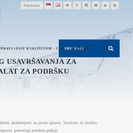
ћирилица
UPRAVLJANJE KVALITETOM – CAF
PROPISI
G USAVRŠAVANJA ZA
ALAT ZA PODRŠKU
onalnom akademijom za javnu upravu, Savetom za stručno
ouprave, posvećuje posebnu pažnju.