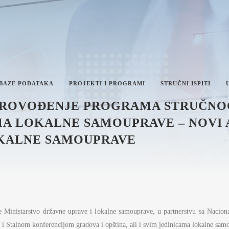
 BAZE PODATAKA
PROJEKTI I PROGRAMI
STRUČNI ISPITI
SPROVOĐENJE PROGRAMA STRUČNO
MA LOKALNE SAMOUPRAVE – NOVI 
OKALNE SAMOUPRAVE
IKA I INTEGRITET
AN RADA MINISTARSTVA
VEŠTAJI O RADU MINISTARSTVA
NFORMACIJE OD JAVNOG
AČAJA I INFORMACIJE U VEZI
ome Ministarstvo državne uprave i lokalne samouprave, u partnerstvu sa Naci
VNOSTI RADA MINISTARSTVA
ŽAVNE UPRAVE I LOKALNE
 i Stalnom konferencijom gradova i opština, ali i svim jedinicama lokalne sam