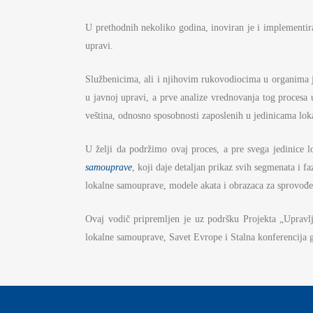
S
U prethodnih nekoliko godina, inoviran je i implementir
I
upravi.
BU
Službenicima, ali i njihovim rukovodiocima u organima j
FI
K
u javnoj upravi, a prve analize vrednovanja tog procesa u
veština, odnosno sposobnosti zaposlenih u jedinicama lo
JA
U želji da podržimo ovaj proces, a pre svega jedinice 
PL
samouprave
, koji daje detaljan prikaz svih segmenata i 
lokalne samouprave, modele akata i obrazaca za sprovođe
Ovaj vodič pripremljen je uz podršku Projekta „Upravlj
lokalne samouprave, Savet Evrope i Stalna konferencija g