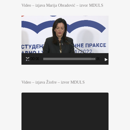
Video – izjava Marija Obradović – izvor MDULS
Прегледач
видео
записа
00:00
00:39
Video – izjava Žiofre – izvor MDULS
Прегледач
видео
записа