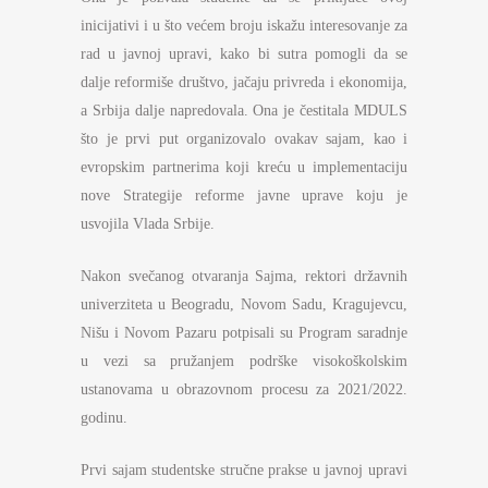
inicijativi i u što većem broju iskažu interesovanje za
rad u javnoj upravi, kako bi sutra pomogli da se
dalje reformiše društvo, jačaju privreda i ekonomija,
a Srbija dalje napredovala. Ona je čestitala MDULS
što je prvi put organizovalo ovakav sajam, kao i
evropskim partnerima koji kreću u implementaciju
nove Strategije reforme javne uprave koju je
usvojila Vlada Srbije.
Nakon svečanog otvaranja Sajma, rektori državnih
univerziteta u Beogradu, Novom Sadu, Kragujevcu,
Nišu i Novom Pazaru potpisali su Program saradnje
u vezi sa pružanjem podrške visokoškolskim
ustanovama u obrazovnom procesu za 2021/2022.
godinu.
Prvi sajam studentske stručne prakse u javnoj upravi