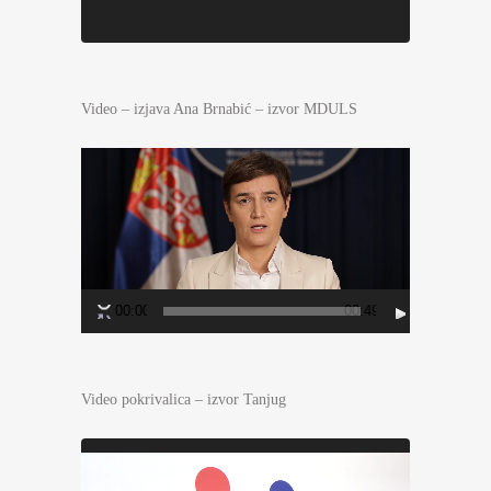
Video – izjava Ana Brnabić – izvor MDULS
Прегледач
видео
записа
00:00
00:49
Video pokrivalica – izvor Tanjug
Прегледач
видео