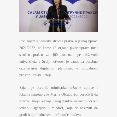
Prvi sajam studentske stručne prakse u javnoj upravi
2021/2022, na kome 18 organa javne uprave nudi
stručnu praksu za 400 studenata pet državnih
univerziteta u Srbiji, otvoren je danas na posebno
dizajniranoj digitalnoj platformi, u virtuelnom
prostoru Palate Srbija.
Sajam je otvorila ministarka državne uprave i
lokalne samouprave Marija Obradović, poručivši da
uzlaznu liniju razvoja našeg društva možemo održati
jedino ulaganjem u mladost, koja će nastaviti da
gradi bolju budućnost i reformiše društvo.