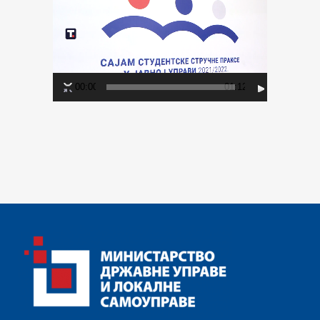
записа
00:00
01:12