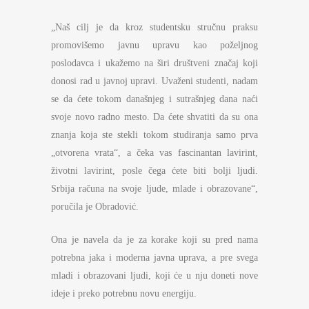
„Naš cilj je da kroz studentsku stručnu praksu
promovišemo javnu upravu kao poželjnog
poslodavca i ukažemo na širi društveni značaj koji
donosi rad u javnoj upravi. Uvaženi studenti, nadam
se da ćete tokom današnjeg i sutrašnjeg dana naći
svoje novo radno mesto. Da ćete shvatiti da su ona
znanja koja ste stekli tokom studiranja samo prva
„otvorena vrata“, a čeka vas fascinantan lavirint,
životni lavirint, posle čega ćete biti bolji ljudi.
Srbija računa na svoje ljude, mlade i obrazovane“,
poručila je Obradović.
Ona je navela da je za korake koji su pred nama
potrebna jaka i moderna javna uprava, a pre svega
mladi i obrazovani ljudi, koji će u nju doneti nove
ideje i preko potrebnu novu energiju.