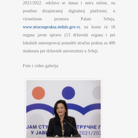
2021/2022. održava se danas i sutra online, na
posebno dizajniranoj digitalnoj platformi, u
virtuelnom prostoru Palate Srbija,
www.strucnapraksa.mduls.gov.rs
, na kome će 18
organa javne uprave (13 državnih organa i pet
lokalnih samouprava) ponuditi stručnu praksu za 400
studenata pet državnih univerziteta u Srbiji.
Foto i video galerija