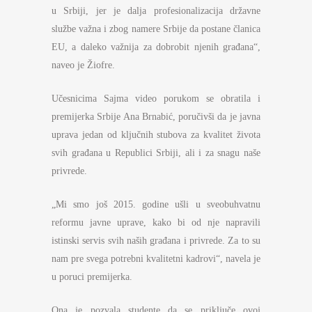
u Srbiji, jer je dalja profesionalizacija državne
službe važna i zbog namere Srbije da postane članica
EU, a daleko važnija za dobrobit njenih građana“,
naveo je Žiofre.
Učesnicima Sajma video porukom se obratila i
premijerka Srbije Ana Brnabić, poručivši da je javna
uprava jedan od ključnih stubova za kvalitet života
svih građana u Republici Srbiji, ali i za snagu naše
privrede.
„Mi smo još 2015. godine ušli u sveobuhvatnu
reformu javne uprave, kako bi od nje napravili
istinski servis svih naših građana i privrede. Za to su
nam pre svega potrebni kvalitetni kadrovi“, navela je
u poruci premijerka.
Ona je pozvala studente da se priključe ovoj