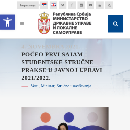
ћирилица
Open toolbar
4. NOVEMBRA 2021.
POČEO PRVI SAJAM
STUDENTSKE STRUČNE
PRAKSE U JAVNOJ UPRAVI
2021/2022.
Vesti
,
Ministar
,
Stručno usavršavanje