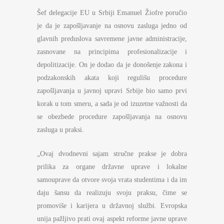
Šef delegacije EU u Srbiji Emanuel Žiofre poručio
je da je zapošljavanje na osnovu zasluga jedno od
glavnih preduslova savremene javne administracije,
zasnovane na principima profesionalizacije i
depolitizacije. On je dodao da je donošenje zakona i
podzakonskih akata koji regulišu procedure
zapošljavanja u javnoj upravi Srbije bio samo prvi
korak u tom smeru, a sada je od izuzetne važnosti da
se obezbede procedure zapošljavanja na osnovu
zasluga u praksi.
„Ovaj dvodnevni sajam stručne prakse je dobra
prilika za organe državne uprave i lokalne
samouprave da otvore svoja vrata studentima i da im
daju šansu da realizuju svoju praksu, čime se
promoviše i karijera u državnoj službi. Evropska
unija pažljivo prati ovaj aspekt reforme javne uprave