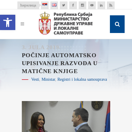
ћирилица
Open toolbar
3. JULA 2019.
POČINJE AUTOMATSKO
UPISIVANJE RAZVODA U
MATIČNE KNJIGE
Vesti
,
Ministar
,
Registri i lokalna samouprava