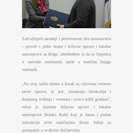
Zahvaljujući saradnji i posvećenosti dva ministarstva
– pravde s jedne strane i državne uprave i lokalne
samouprave sa druge, obezbeđeno je da se činjenica
o razvodu automatski upiše u matičnu knjigu
venčanih.
„Na ovaj način idemo u korak sa ciljevima reforme
javne uprave, to jest, smanjenja birokratije i
dodatnog trošenja i vremena i novca naših građana“,
rekao je ministar državne uprave i lokalne
samouprave Branko Ružić koji je danas i poslao
instrukciju svim matičarima širom Srbije za
postupanje u ovakvim slučajevima.