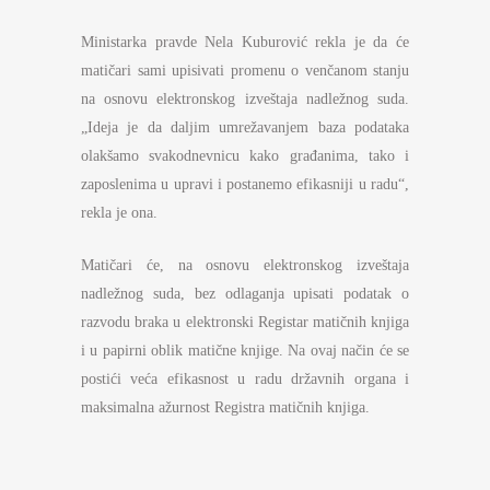
Ministarka pravde Nela Kuburović rekla je da će
matičari sami upisivati promenu o venčanom stanju
na osnovu elektronskog izveštaja nadležnog suda.
„Ideja je da daljim umrežavanjem baza podataka
olakšamo svakodnevnicu kako građanima, tako i
zaposlenima u upravi i postanemo efikasniji u radu“,
rekla je ona.
Matičari će, na osnovu elektronskog izveštaja
nadležnog suda, bez odlaganja upisati podatak o
razvodu braka u elektronski Registar matičnih knjiga
i u papirni oblik matične knjige. Na ovaj način će se
postići veća efikasnost u radu državnih organa i
maksimalna ažurnost Registra matičnih knjiga.