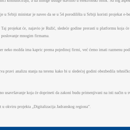
ci komuniciraju, a da mnoge usluge stavimo u elektronski oblik. Sa tog aspekta
 u Srbiji ministar je naveo da se u 54 porodilišta u Srbiji koristi projekat e-be
Taj projekat će, najavio je Ružić, sledeće godine prerasti u platformu koja će 
poslovanje mnogim firmama.
 jer neko možda ima kapric prema pojedinoj firmi, već ćemo imati razmenu poda
va pravi analizu stanja na terenu kako bi u sledećoj godini obezbedila tehničk
no usavršavanje koja će doprineti da zakoni budu primenjivani na isti način u 
 u okviru projekta „Digitalizacija Jadranskog regiona“.