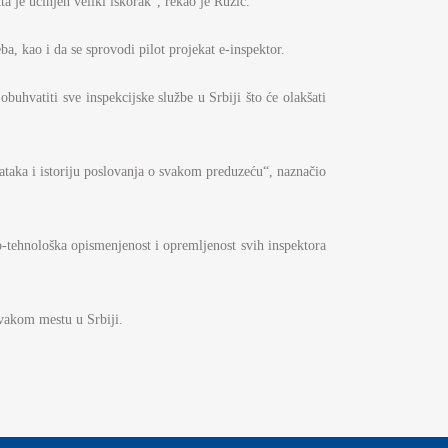
 je učinjen veliki iskorak“, rekao je Ružić.
ba, kao i da se sprovodi pilot projekat e-inspektor.
obuhvatiti sve inspekcijske službe u Srbiji što će olakšati
taka i istoriju poslovanja o svakom preduzeću“, naznačio
o-tehnološka opismenjenost i opremljenost svih inspektora
svakom mestu u Srbiji.