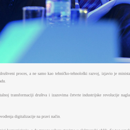
i društveni proces, a ne samo kao tehničko-tehnološki razvoj, izjavio je min
adu.
oj transformaciji društva i izazovima četvrte industrijske revolucije nagla
vođenja digitalizacije na pravi način.