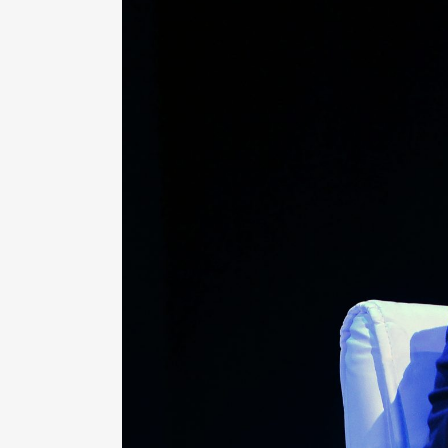
S
I
BU
FI
K
JA
PL