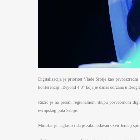
Digitalizacija je prioritet Vlade Srbije kao prvorazredn
konferenciji „Beyond 4.0“ koja je danas održana u Beogr
Ružić je na petom regionalnom skupu posvećenom digitaln
evropskog puta Srbije.
Ministar je naglasio i da je zakonodavan okvir temelj spro