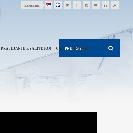
ћирилица
UPRAVLJANJE KVALITETOM – CAF
PROPISI