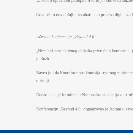
„Zakon o upravnom postupku stvorio je osnove da službeni
Govoreći o dosadašnjim rezultatima u procesu digitalizacije
Učesnici konferencije „Beyond 4.0“
„Neće biti neselektivnog obilaska privrednih kompanija,
je Ružić.
Naveo je i da Koordinaciona komisija resornog ministarst
u Srbiji.
Dodao je da je formirana i Nacionalna akademija za struč
Konferenciju „Beyond 4.0“ organizovao je Jadranski savet