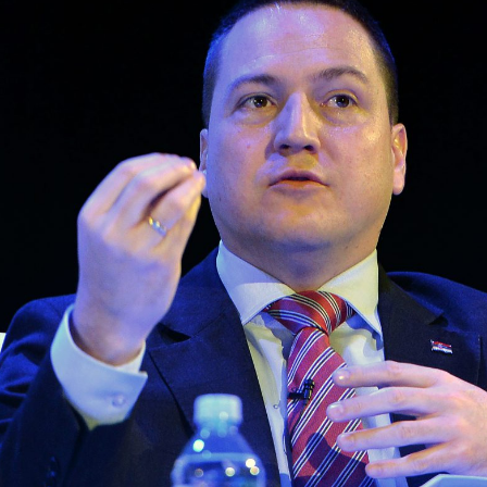
AMOUPRAVE
NFORMATOR O RADU
DŽET MINISTARSTVA
NANSIJSKO UPRAVLJANJE I
ONTROLA
VNE NABAVKE
AN JAVNIH NABAVKI I IZVEŠTAJI