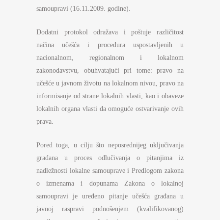
samoupravi (16.11.2009. godine).
Dodatni protokol odražava i poštuje različitost
načina učešća i procedura uspostavljenih u
nacionalnom, regionalnom i lokalnom
zakonodavstvu, obuhvatajući pri tome: pravo na
učešće u javnom životu na lokalnom nivou, pravo na
informisanje od strane lokalnih vlasti, kao i obaveze
lokalnih organa vlasti da omoguće ostvarivanje ovih
prava.
Pored toga, u cilju što neposrednijeg uključivanja
građana u proces odlučivanja o pitanjima iz
nadležnosti lokalne samouprave i Predlogom zakona
o izmenama i dopunama Zakona o lokalnoj
samoupravi je uređeno pitanje učešća građana u
javnoj raspravi podnošenjem (kvalifikovanog)