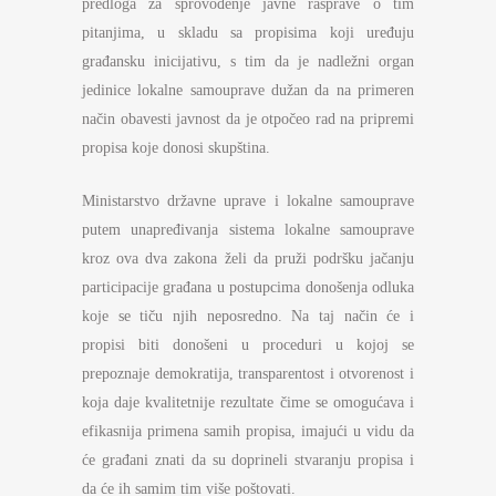
predloga za sprovođenje javne rasprave o tim
pitanjima, u skladu sa propisima koji uređuju
građansku inicijativu, s tim da je nadležni organ
jedinice lokalne samouprave dužan da na primeren
način obavesti javnost da je otpočeo rad na pripremi
propisa koje donosi skupština.
Ministarstvo državne uprave i lokalne samouprave
putem unapređivanja sistema lokalne samouprave
kroz ova dva zakona želi da pruži podršku jačanju
participacije građana u postupcima donošenja odluka
koje se tiču njih neposredno. Na taj način će i
propisi biti donošeni u proceduri u kojoj se
prepoznaje demokratija, transparentost i otvorenost i
koja daje kvalitetnije rezultate čime se omogućava i
efikasnija primena samih propisa, imajući u vidu da
će građani znati da su doprineli stvaranju propisa i
da će ih samim tim više poštovati.