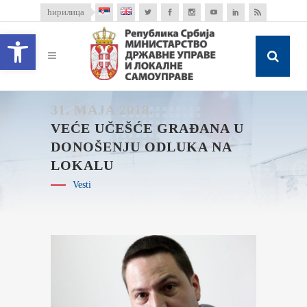
ћирилица
Open toolbar
31. MAJA 2018.
VEĆE UČEŠĆE GRAĐANA U
DONOŠENJU ODLUKA NA
LOKALU
Vesti