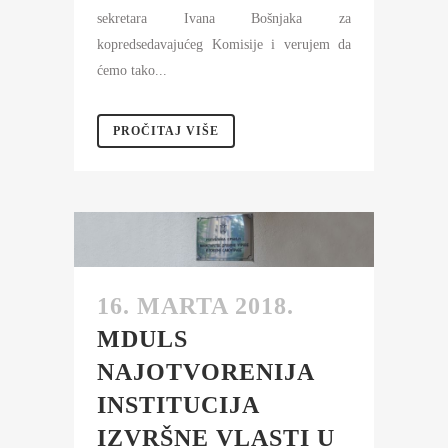
sekretara Ivana Bošnjaka za
kopredsedavajućeg Komisije i verujem da
ćemo tako...
PROČITAJ VIŠE
16. MARTA 2018.
MDULS
NAJOTVORENIJA
INSTITUCIJA
IZVRŠNE VLASTI U