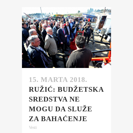
15. MARTA 2018.
RUŽIĆ: BUDŽETSKA
SREDSTVA NE
MOGU DA SLUŽE
ZA BAHAĆENJE
Vesti