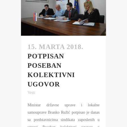
15. MARTA 2018.
POTPISAN
POSEBAN
KOLEKTIVNI
UGOVOR
Vesti
Ministar državne uprave i lokalne
samouprave Branko Ružić potpisao je danas
sa predstavnicima sindikata zaposlenih u