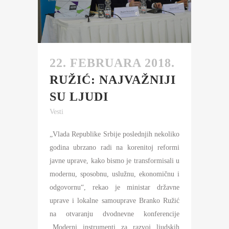
22. FEBRUARA 2018.
RUŽIĆ: NAJVAŽNIJI
SU LJUDI
Vesti
„Vlada Republike Srbije poslednjih nekoliko
godina ubrzano radi na korenitoj reformi
javne uprave, kako bismo je transformisali u
modernu, sposobnu, uslužnu, ekonomičnu i
odgovornu“, rekao je ministar državne
uprave i lokalne samouprave Branko Ružić
na otvaranju dvodnevne konferencije
„Moderni instrumenti za razvoj ljudskih