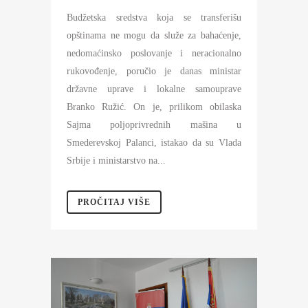
Budžetska sredstva koja se transferišu
opštinama ne mogu da služe za bahaćenje,
nedomaćinsko poslovanje i neracionalno
rukovođenje, poručio je danas ministar
državne uprave i lokalne samouprave
Branko Ružić. On je, prilikom obilaska
Sajma poljoprivrednih mašina u
Smederevskoj Palanci, istakao da su Vlada
Srbije i ministarstvo na...
PROČITAJ VIŠE