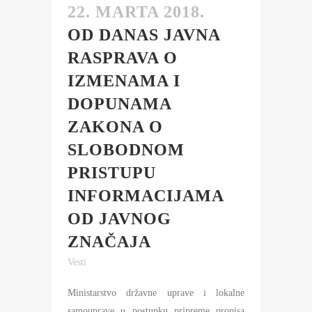
22. MARTA 2018.
OD DANAS JAVNA
RASPRAVA O
IZMENAMA I
DOPUNAMA
ZAKONA O
SLOBODNOM
PRISTUPU
INFORMACIJAMA
OD JAVNOG
ZNAČAJA
Vesti
Ministarstvo državne uprave i lokalne
samouprave u postupku pripreme propisa