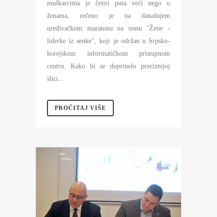
muškarcima je četiri puta veći nego o
ženama, rečeno je na današnjem
uređivačkom maratonu na temu "Žene -
liderke iz senke", koji je održan u Srpsko-
korejskom informatičkom pristupnom
centru. Kako bi se doprinelo preciznijoj
slici...
PROČITAJ VIŠE