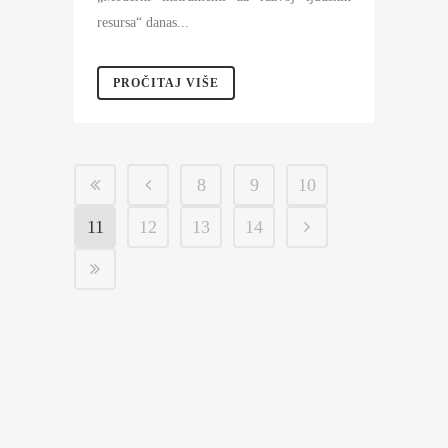
resursa“ danas...
PROČITAJ VIŠE
8
9
10
11
12
13
14