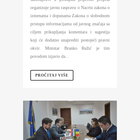
organizuje javnu raspravu o Nacrtu zakona o
izmenama i dopunama Zakona o slobodnom
pristupu informacijama od javnog značaja sa
ciljem prikupljanja komentara i sugestija
koji će dodatno unaprediti postojeći pravni
okvir. Ministar Branko Ružić je tim
povodom izjavio da...
PROČITAJ VIŠE