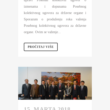
upravi Poseban kolektivni ugovor o
izmenama i dopunama Posebnog
kolektivnog ugovora za državne organe i
Sporazum o produženju roka važenja
Posebnog kolektivnog ugovora za državne
organe. Ovim se važenje...
PROČITAJ VIŠE
15. MARTA 2018.