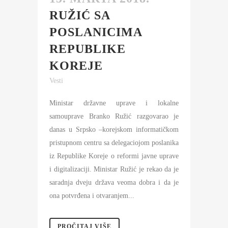
RUŽIĆ SA
POSLANICIMA
REPUBLIKE
KOREJE
Vesti
Ministar državne uprave i lokalne
samouprave Branko Ružić razgovarao je
danas u Srpsko –korejskom informatičkom
pristupnom centru sa delegaciojom poslanika
iz Republike Koreje o reformi javne uprave
i digitalizaciji. Ministar Ružić je rekao da je
saradnja dveju država veoma dobra i da je
ona potvrđena i otvaranjem...
PROČITAJ VIŠE