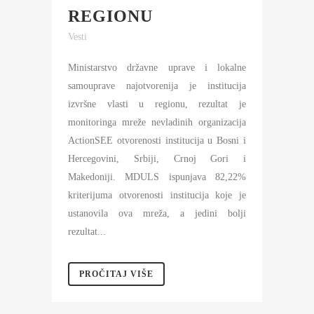
REGIONU
Vesti
Ministarstvo državne uprave i lokalne
samouprave najotvorenija je institucija
izvršne vlasti u regionu, rezultat je
monitoringa mreže nevladinih organizacija
ActionSEE otvorenosti institucija u Bosni i
Hercegovini, Srbiji, Crnoj Gori i
Makedoniji. MDULS ispunjava 82,22%
kriterijuma otvorenosti institucija koje je
ustanovila ova mreža, a jedini bolji
rezultat...
PROČITAJ VIŠE