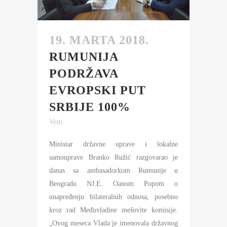
19. MARTA 2018.
RUMUNIJA
PODRŽAVA
EVROPSKI PUT
SRBIJE 100%
Vesti
Ministar državne uprave i lokalne
samouprave Branko Ružić razgovarao je
danas sa ambasadorkom Rumunije u
Beogradu NJ.E. Oanom Popom o
unapređenju bilateralnih odnosa, posebno
kroz rad Međuvladine mešovite komisije.
„Ovog meseca Vlada je imenovala državnog