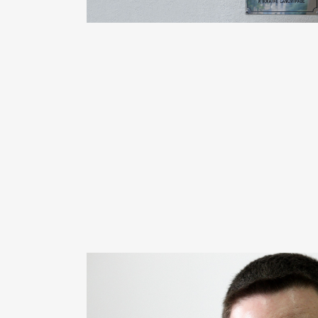
S
I
BU
FI
K
JA
PL