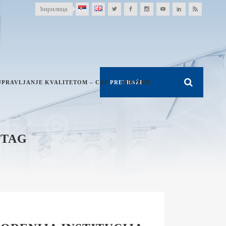
ћирилица
UPRAVLJANJE KVALITETOM – CAF
PROPISI
 TAG