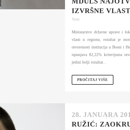
MDULS NAJOTV
AMOUPRAVE
IZVRŠNE VLAST
NFORMATOR O RADU
Vesti
DŽET MINISTARSTVA
Ministarstvo državne uprave i lok
NANSIJSKO UPRAVLJANJE I
ONTROLA
vlasti u regionu, rezultat je mo
otvorenosti institucija u Bosni i
VNE NABAVKE
ispunjava 82,22% kriterijuma otvo
jedini bolji rezultat...
AN JAVNIH NABAVKI I IZVEŠTAJI
PROČITAJ VIŠE
28. JANUARA 201
RUŽIĆ: ZAOKR