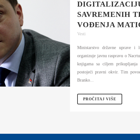
DIGITALIZACIJ
SAVREMENIH T
VOĐENJA MATI
Vesti
Ministarstvo državne uprave i 
organizuje javnu raspravu o Nacr
knjigama sa ciljem prikupljanja
postojeći pravni okvir. Tim pov
Branko...
PROČITAJ VIŠE