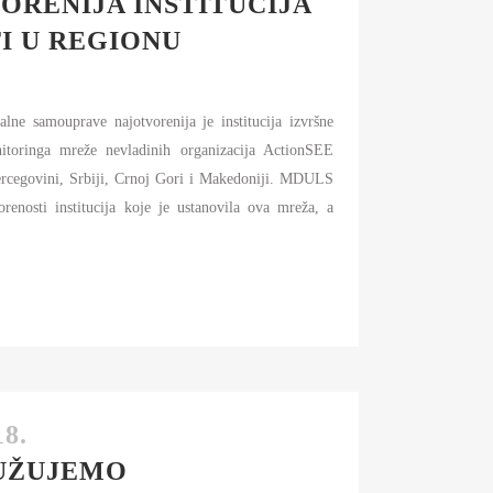
ORENIJA INSTITUCIJA
I U REGIONU
alne samouprave najotvorenija je institucija izvršne
nitoringa mreže nevladinih organizacija ActionSEE
 Hercegovini, Srbiji, Crnoj Gori i Makedoniji. MDULS
renosti institucija koje je ustanovila ova mreža, a
8.
UŽUJEMO