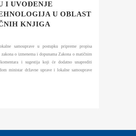
U I UVOĐENJE
EHNOLOGIJA U OBLAST
ČNIH KNJIGA
lokalne samouprave u postupku pripreme propisa
tu zakona o izmenema i dopunama Zakona o matičnim
 komentara i sugestija koji će dodatno unaprediti
odom ministar državne uprave i lokalne samouprave