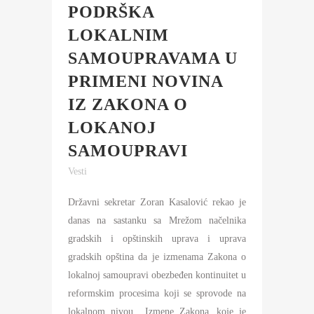
PODRŠKA
LOKALNIM
SAMOUPRAVAMA U
PRIMENI NOVINA
IZ ZAKONA O
LOKANOJ
SAMOUPRAVI
Vesti
Državni sekretar Zoran Kasalović rekao je
danas na sastanku sa Mrežom načelnika
gradskih i opštinskih uprava i uprava
gradskih opština da je izmenama Zakona o
lokalnoj samoupravi obezbeđen kontinuitet u
reformskim procesima koji se sprovode na
lokalnom nivou. „Izmene Zakona, koje je