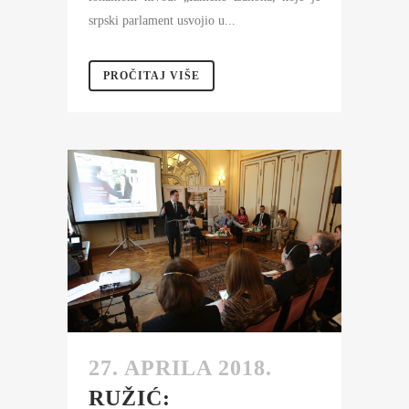
srpski parlament usvojio u...
PROČITAJ VIŠE
27. APRILA 2018.
RUŽIĆ: