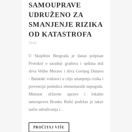
SAMOUPRAVE
UDRUŽENO ZA
SMANJENJE RIZIKA
OD KATASTROFA
Vesti
U Skupštini Beograda je danas potpisan
Protokol o saradnji gradova i opština duž
sliva Velike Morave i sliva Gornjeg Dunava
- Banatski vodotoci u cilju smanjenja rizika i
prevencije posledica elementarnih nepogoda.
Ministar državne uprave i lokalne
samouprave Branko Ružić podržao je takav
način udruživanja i...
PROČITAJ VIŠE