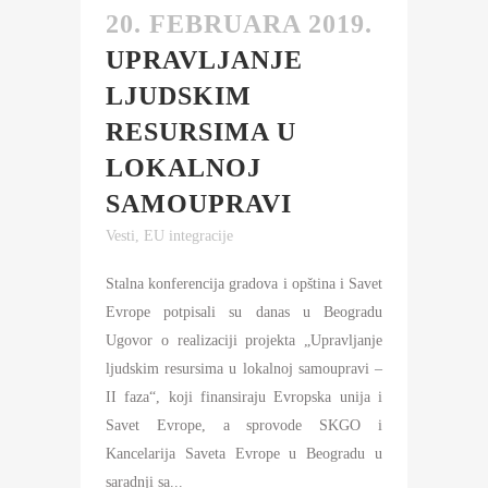
20. FEBRUARA 2019.
UPRAVLJANJE
LJUDSKIM
RESURSIMA U
LOKALNOJ
SAMOUPRAVI
Vesti
,
EU integracije
Stalna konferencija gradova i opština i Savet
Evrope potpisali su danas u Beogradu
Ugovor o realizaciji projekta „Upravljanje
ljudskim resursima u lokalnoj samoupravi –
II faza“, koji finansiraju Evropska unija i
Savet Evrope, a sprovode SKGO i
Kancelarija Saveta Evrope u Beogradu u
saradnji sa...