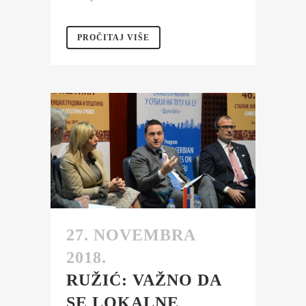
PROČITAJ VIŠE
27. NOVEMBRA
2018.
RUŽIĆ: VAŽNO DA
SE LOKALNE