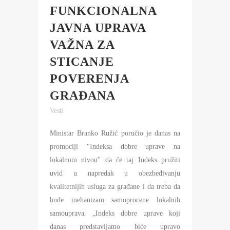
FUNKCIONALNA
JAVNA UPRAVA
VAŽNA ZA
STICANJE
POVERENJA
GRAĐANA
Vesti
Ministar Branko Ružić poručio je danas na
promociji "Indeksa dobre uprave na
lokalnom nivou" da će taj Indeks pružiti
uvid u napredak u obezbeđivanju
kvalitetnijih usluga za građane i da treba da
bude mehanizam samoprocene lokalnih
samouprava. „Indeks dobre uprave koji
danas predstavljamo biće upravo