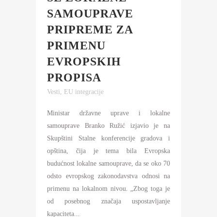
SAMOUPRAVE
PRIPREME ZA
PRIMENU
EVROPSKIH
PROPISA
Vesti
,
EU integracije
Ministar državne uprave i lokalne
samouprave Branko Ružić izjavio je na
Skupštini Stalne konferencije gradova i
opština, čija je tema bila Evropska
budućnost lokalne samouprave, da se oko 70
odsto evropskog zakonodavstva odnosi na
primenu na lokalnom nivou. „Zbog toga je
od posebnog značaja uspostavljanje
kapaciteta...