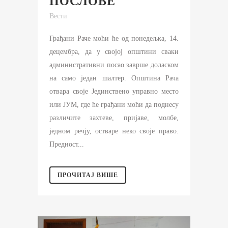
ПОСЛОВЕ
Вести
Грађани Раче моћи ће од понедељка, 14.
децембра, да у својој општини сваки
административни посао заврше доласком
на само један шалтер. Општина Рача
отвара своје Јединствено управно место
или ЈУМ, где ће грађани моћи да поднесу
различите захтеве, пријаве, молбе,
једном речју, остваре неко своје право.
Предност...
ПРОЧИТАЈ ВИШЕ