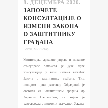
8. ДЕЦЕМБРА 2020.
ЗАПОЧЕТЕ
КОНСУЛТАЦИЈЕ О
ИЗМЕНИ ЗАКОНА
О ЗАШТИТНИКУ
ГРАЂАНА
Вести
,
Министар
Министарка државне управе и локалне
самоуправе започела је јуче прве
консултације у вези измена важећег
Закона о заштитнику грађана. Тим
поводом први разговор Обрадовић је
обавила са Заштитником грађана мр
Зораном Пашалићем, са којим је
разговарала о примени актуелног Закона,