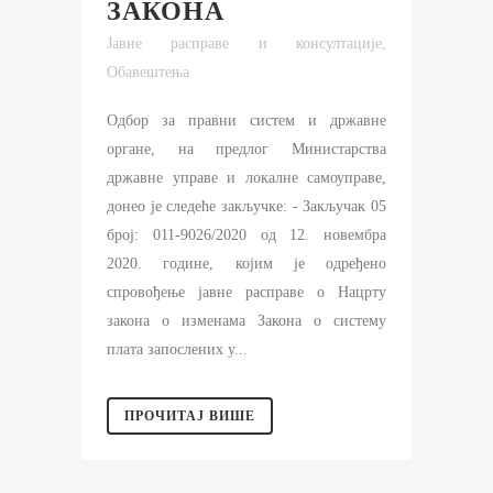
ЗАКОНА
Јавне расправе и консултације
,
Обавештења
Одбор за правни систем и државне
органе, на предлог Министарства
државне управе и локалне самоуправе,
донео је следеће закључке: - Закључак 05
број: 011-9026/2020 од 12. новембра
2020. године, којим је одређено
спровођење јавне расправе о Нацрту
закона о изменама Закона о систему
плата запослених у...
ПРОЧИТАЈ ВИШЕ