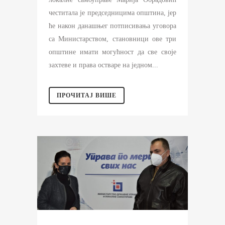
честитала је председницима општина, јер
ће након данашњег потписивања уговора
са Министарством, становници ове три
општине имати могућност да све своје
захтeве и права остваре на једном...
ПРОЧИТАЈ ВИШЕ