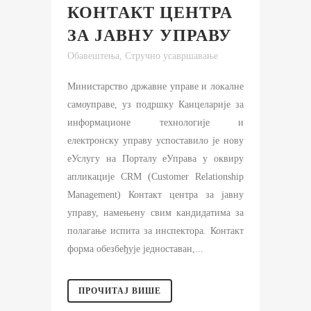
КОНТАКТ ЦЕНТРА
ЗА ЈАВНУ УПРАВУ
Обавештења
,
Стручно усавршавање
Министарство државне управе и локалне
самоуправе, уз подршку Канцеларије за
информационе технологије и
електронску управу успоставило је нову
еУслугу на Порталу еУправа у оквиру
апликације CRM (Customer Relationship
Management) Контакт центра за јавну
управу, намењену свим кандидатима за
полагање испита за инспектора. Контакт
форма обезбеђује једноставан,...
ПРОЧИТАЈ ВИШЕ