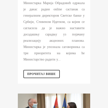
Министарка Марија Обрадовић одржала
је данас радни online састанак са
генералним директором Светске банке у
Србији, Стивеном Ндегвом, са којим се
сагласила да је важно наставити
досадашњу сарадњу уз појачану
реализацију акционих планова.
Министарка је упознала саговорника са
три приоритета на којима ће
Министарство радити у...
ПРОЧИТАЈ ВИШЕ