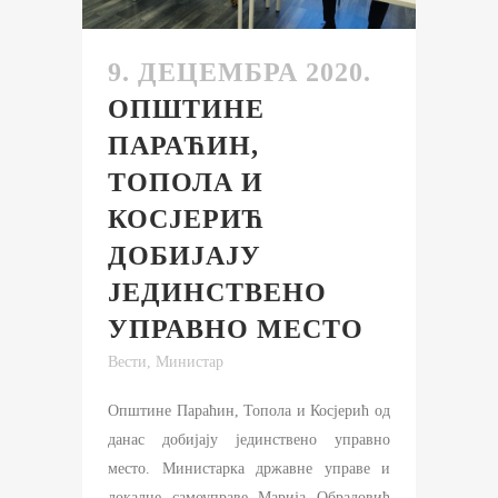
9. ДЕЦЕМБРА 2020.
ОПШТИНЕ
ПАРАЋИН,
ТОПОЛА И
КОСЈЕРИЋ
ДОБИЈАЈУ
ЈЕДИНСТВЕНО
УПРАВНО МЕСТО
Вести
,
Министар
Општине Параћин, Топола и Косјерић од
данас добијају јединствено управно
место. Министарка државне управе и
локалне самоуправе Марија Обрадовић