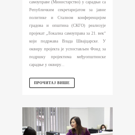
самоуправе (Mинистарство) у сарадњи са
Републичким секретаријатом за јавне
политике и Сталном конференцијом
градова и општина (СКГО) реализује
пројекат „Локална самоуправа за 21. век“
који подржава Влада Швајцарске. У
оквиру пројекта је успостављен Фонд за
подршку пројектима међуопштинске
сарадње у оквиру...
ПРОЧИТАЈ ВИШЕ