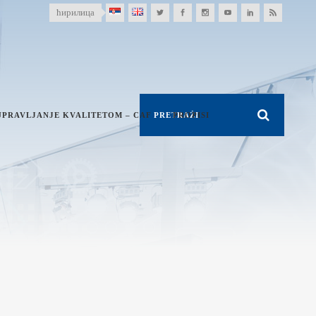
ћирилица
UPRAVLJANJE KVALITETOM – CAF
PROPISI