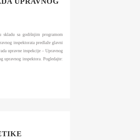
ADA UPRAVNOG
AMOUPRAVE
NFORMATOR O RADU
DŽET MINISTARSTVA
 u skladu sa godišnjim programom
NANSIJSKO UPRAVLJANJE I
ONTROLA
ravnog inspektorata predlaže glavni
 rada upravne inspekcije – Upravnog
VNE NABAVKE
nog upravnog inspektora. Pogledajte:
AN JAVNIH NABAVKI I IZVEŠTAJI
ETIKE