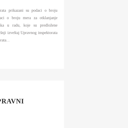
rata prikazani su podaci o broju
daci o broju mera za otklanjanje
ataka u radu, koje su predložene
nji izveštaj Upravnog inspektorata
ata...
PRAVNI