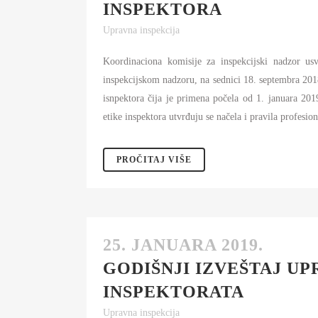
INSPEKTORA
Upravna inspekcija
Koordinaciona komisije za inspekcijski nadzor us
inspekcijskom nadzoru, na sednici 18. septembra 201
isnpektora čija je primena počela od 1. januara 2
etike inspektora utvrđuju se načela i pravila profesion
PROČITAJ VIŠE
25. JANUARA 2019.
GODIŠNJI IZVEŠTAJ U
INSPEKTORATA
Upravna inspekcija