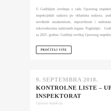
U Godišnjim izveštaju o radu Upravnog inspekto
inspekcijskih nadzora po oblastima nadzora, po
utvrđenih nezakonitosti, nepravilnosti i nedost
rukovodiocima nadziranih organa. Pogledajte: Godiš
za 2025. godinu. Godišnji izveštaj Upravnog inspektor
PROČITAJ VIŠE
9. SEPTEMBRA 2018.
KONTROLNE LISTE – U
INSPEKTORAT
Upravna inspekcija