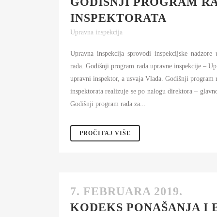
GODIŠNJI PROGRAM R
S
INSPEKTORATA
I
Upravna inspekcija
BU
Upravna inspekcija sprovodi inspekcijske nadzore
FI
K
rada. Godišnji program rada upravne inspekcije – Up
upravni inspektor, a usvaja Vlada. Godišnji program
JA
inspektorata realizuje se po nalogu direktora – glav
Godišnji program rada za...
PL
PROČITAJ VIŠE
7. FEBRUARA 2019.
KODEKS PONAŠANJA I 