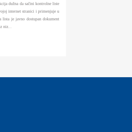
cija dužna da sačini kontrolne liste
ojoj internet stranici i primenjuje u
a lista je javno dostupan dokument
 niz...