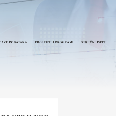
 BAZE PODATAKA
PROJEKTI I PROGRAMI
STRUČNI ISPITI
IKA I INTEGRITET
AN RADA MINISTARSTVA
VEŠTAJI O RADU MINISTARSTVA
NFORMACIJE OD JAVNOG
AČAJA I INFORMACIJE U VEZI
VNOSTI RADA MINISTARSTVA
ŽAVNE UPRAVE I LOKALNE