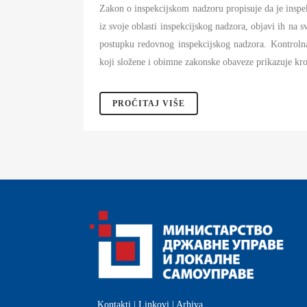
Zakon o inspekcijskom nadzoru propisuje da je inspek
iz svoje oblasti inspekcijskog nadzora, objavi ih na sv
postupku redovnog inspekcijskog nadzora. Kontroln
koji složene i obimne zakonske obaveze prikazuje kroz
PROČITAJ VIŠE
Kontakti
|
Linkovi
|
Arhiva