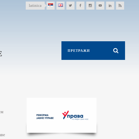
latinica
Е
им
аве