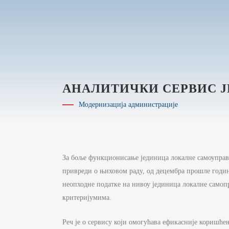
АНАЛИТИЧКИ СЕРВИС 
Модернизација администрације
За боље функционисање јединица локалне самоуправ
привреди о њиховом раду, од децембра прошле годин
неопходне податке на нивоу јединица локалне самоп
критеријумима.
Реч је о сервису који омогућава ефикасније коришће