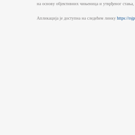
на основу објективних чињеница и утврђеног стања,
Апликација је доступна на следећем линку
https://rsj