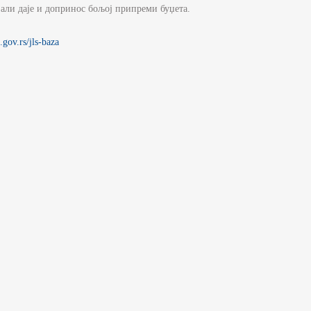
 али даје и допринос бољој припреми буџета.
p.gov.rs/jls-baza