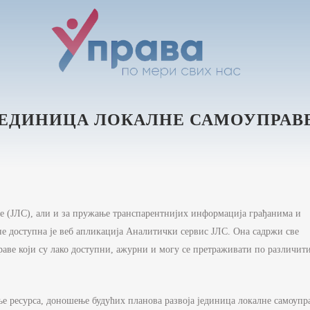
ЈЕДИНИЦА ЛОКАЛНЕ САМОУПРАВ
е (ЈЛС), али и за пружање транспарентнијих информација грађанима и
е доступна је веб апликација Аналитички сервис ЈЛС. Она садржи све
раве који су лако доступни, ажурни и могу се претраживати по различит
ње ресурса, доношење будућих планова развоја јединица локалне самоупр