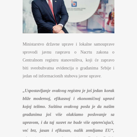
Ministarstvo državne uprave i lokalne samouprave
sprovodi javnu raspravu o Nacrtu zakona o
Centralnom registru stanovništva, koji će zapravo
biti sveobuhvatna evidencija o građanima Srbije i
jedan od informacionih stubova javne uprave.
„Uspostavljanje ovakvog registra je još jedan korak
bliže modernoj, efikasnoj i ekonomičnoj upravi
kojoj težimo. Suština ovakvog posla je da našim
građanima još više olakšamo poslovanje sa
upravom, i da taj susret ne bude više opterećujući,
već brz, jasan i efikasan, nalik zemljama EU“,