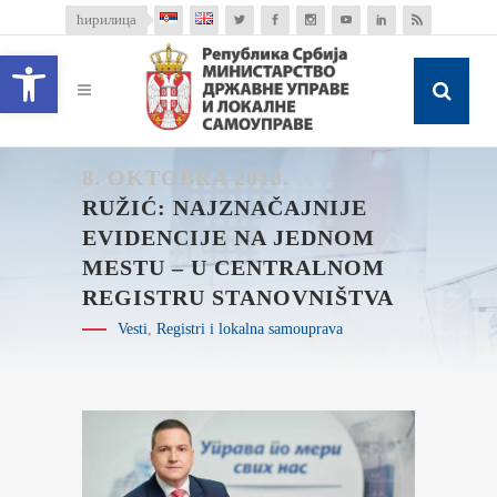
ћирилица
Open toolbar
8. OKTOBRA 2018.
RUŽIĆ: NAJZNAČAJNIJE
EVIDENCIJE NA JEDNOM
MESTU – U CENTRALNOM
REGISTRU STANOVNIŠTVA
Vesti
,
Registri i lokalna samouprava