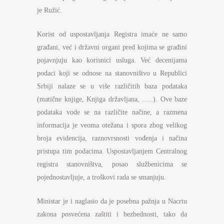
je Ružić.
Korist od uspostavljanja Registra imaće ne samo
građani, već i državni organi pred kojima se građini
pojavnjuju kao korisnici usluga. Već decenijama
podaci koji se odnose na stanovništvo u Republici
Srbiji nalaze se u više različitih baza podataka
(matične knjige, Knjiga državljana, …..). Ove baze
podataka vode se na različite načine, a razmena
informacija je veoma otežana i spora zbog velikog
broja evidencija, raznovrsnosti vođenja i načina
pristupa tim podacima. Uspostavljanjem Centralnog
registra stanovništva, posao službenicima se
pojednostavljuje, a troškovi rada se smanjuju.
Ministar je i naglasio da je posebna pažnja u Nacrtu
zakona posvećena zaštiti i bezbednosti, tako da