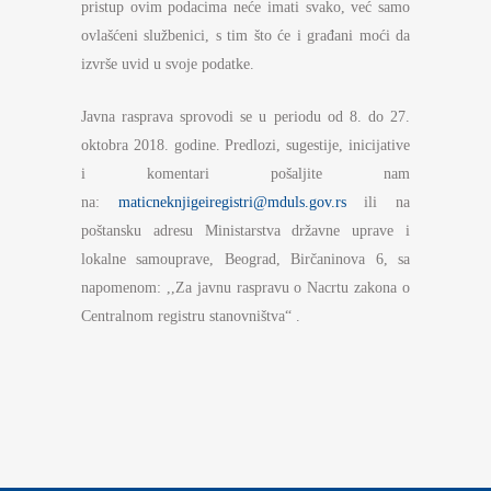
pristup ovim podacima neće imati svako, već samo
ovlašćeni službenici, s tim što će i građani moći da
izvrše uvid u svoje podatke.
Javna rasprava sprovodi se u periodu od 8. do 27.
oktobra 2018. godine. Predlozi, sugestije, inicijative
i komentari pošaljite nam
na:
maticneknjigeiregistri@mduls.gov.rs
ili na
poštansku adresu Ministarstva državne uprave i
lokalne samouprave, Beograd, Birčaninova 6, sa
napomenom: ,,Za javnu raspravu o Nacrtu zakona o
Centralnom registru stanovništva“ .