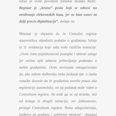
rekao je ovim povodom ministar Branko Ružić.
Registar je „kruna“ posla koji se odnosi na
uređivanje elektronskih baza, jer su baze osnov za
dalji proces digitalizacije“,
dodaje on.
Ministar je objasnio da će Centralni registar
stanovništva objediniti podatke o građanima Srbije
iz 11 evidencija koje sada vode različite instiucije.
„
Ovim ćemo pojednostaviti
postupke i ubzrati usluge
jer većina njih zahteva
pribavljanje podataka o
našim građanima.
Ovim novinama omogućavamo
da, ako nekom službeniku treba podatak npr. o isteku
vozačke dozvole da bi građaninu završio posao oko
registracije automobila, on taj podatak može videti u
Centralnom registru. Ne traži ga ni od stranke, niti
od kolega iz drugih istitucija, već jednostavno,
pristupi Centralnom registru. Nema odugovlačenja,
troškova po građane i gubljenja vremena
“, objasnio