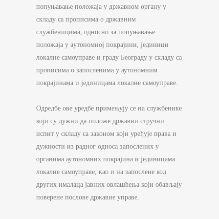
попуњавање положаја у државном органу у
складу са прописима о државним
службеницима, односно за попуњавање
положаја у aутономној покрајини, јединици
локалне самоуправе и граду Београду у складу са
прописима о запосленима у аутономним
покрајинама и јединицама локалне самоуправе.
Одредбе ове уредбе примењују се на службенике
који су дужни да положе државни стручни
испит у складу са законом који уређује права и
дужности из радног односа запослених у
органима аутономних покрајина и јединицама
локалне самоуправе, као и на запослене код
других ималаца јавних овлашћења који обављају
поверене послове државне управе.