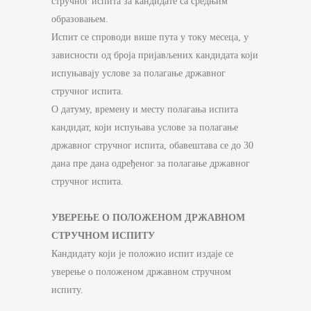
стручног испита за кандидате са средњим
образовањем.
Испит се спроводи више пута у току месеца, у
зависности од броја пријављених кандидата који
испуњавају услове за полагање државног
стручног испита.
О датуму, времену и месту полагања испита
кандидат, који испуњава услове за полагање
државног стручног испита, обавештава се до 30
дана пре дана одређеног за полагање државног
стручног испита.
УВЕРЕЊЕ О ПОЛОЖЕНОМ ДРЖАВНОМ
СТРУЧНОМ ИСПИТУ
Кандидату који је положио испит издаје се
уверење о положеном државном стручном
испиту.