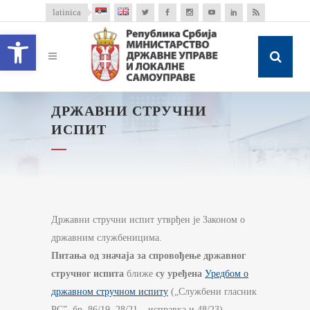
latinica
Open toolbar
ДРЖАВНИ СТРУЧНИ
ИСПИТ
Државни стручни испит утврђен је Законом о
државним службеницима.
Питања од значаја за спровођење државног
стручног испита
ближе
су уређена
Уредбом о
државном стручном испиту
(„Службени гласник
РС”, бр. 86/19, 28/21 – исправка и 48/23).