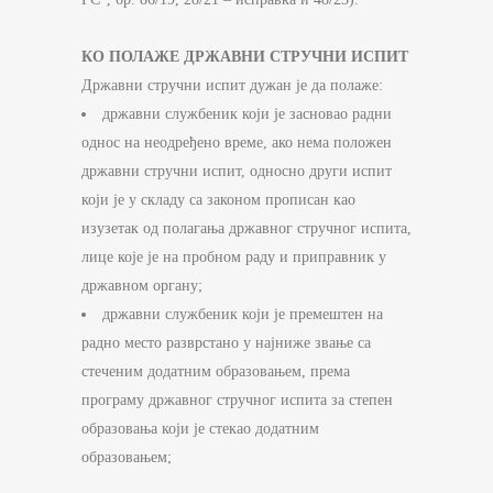
КО ПОЛАЖЕ ДРЖАВНИ СТРУЧНИ ИСПИТ
Државни стручни испит дужан је да полаже:
државни службеник који је засновао радни
однос на неодређено време, ако нема положен
државни стручни испит, односно други испит
који је у складу са законом прописан као
изузетак од полагања државног стручног испита,
лице које је на пробном раду и приправник у
државном органу;
државни службеник који је премештен на
радно место разврстано у најниже звање са
стеченим додатним образовањем, према
програму државног стручног испита за степен
образовања који је стекао додатним
образовањем;