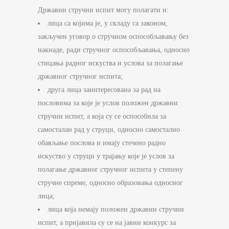
Државни стручни испит могу полагати и:
лица са којима је, у складу са законом,
закључен уговор о стручном оспособљавању без
накнаде, ради стручног оспособљавања, односно
стицања радног искуства и услова за полагање
државног стручног испита;
друга лица заинтересована за рад на
пословима за које је услов положен државни
стручни испит, а која су се оспособила за
самосталан рад у струци, односно самостално
обављање послова и имају стечено радно
искуство у струци у трајању које је услов за
полагање државног стручног испита у степену
стручне спреме, односно образовања односног
лица;
лица која немају положен државни стручни
испит, а пријавила су се на јавни конкурс за