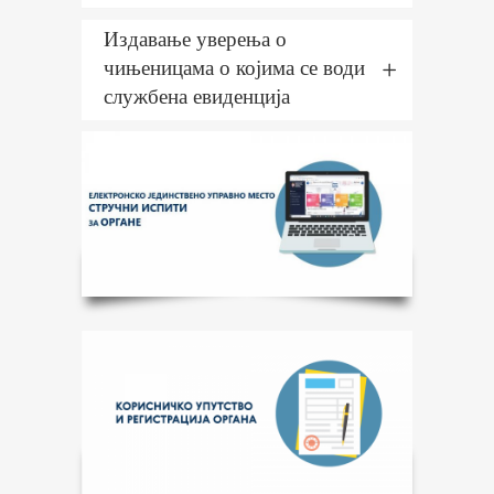
Издавање уверења о
чињеницама о којима се води
службена евиденција