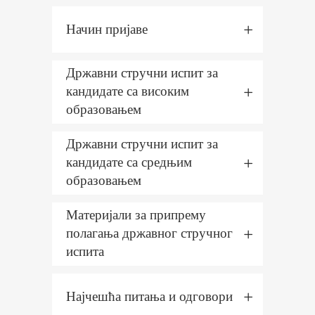
Начин пријаве
Државни стручни испит за
кандидате са високим
образовањем
Државни стручни испит за
кандидате са средњим
образовањем
Материјали за припрему
полагања државног стручног
испита
Најчешћа питања и одговори