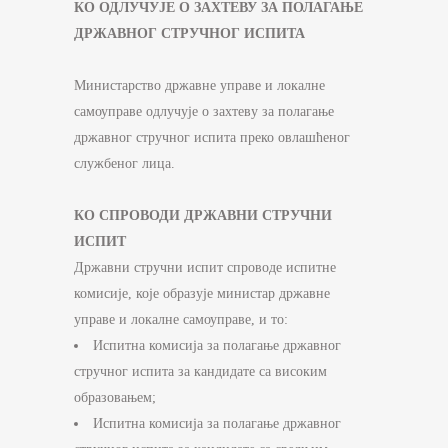
КО ОДЛУЧУЈЕ О ЗАХТЕВУ ЗА ПОЛАГАЊЕ
ДРЖАВНОГ СТРУЧНОГ ИСПИТА
Министарство државне управе и локалне
самоуправе одлучује о захтеву за полагање
државног стручног испита преко овлашћеног
службеног лица.
КО СПРОВОДИ ДРЖАВНИ СТРУЧНИ
ИСПИТ
Државни стручни испит спроводе испитне
комисије, које образује министар државне
управе и локалне самоуправе, и то:
Испитна комисија за полагање државног
стручног испита за кандидате са високим
образовањем;
Испитна комисија за полагање државног