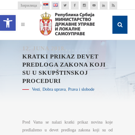
ћирилица
Open toolbar
12. JUNA 2018.
KRATKI PRIKAZ DEVET
PREDLOGA ZAKONA KOJI
SU U SKUPŠTINSKOJ
PROCEDURI
Vesti
,
Dobra uprava
,
Prava i slobode
Pred Vama se nalazi kratki prikaz novina koje
predlažemo u devet predloga zakona koji su od