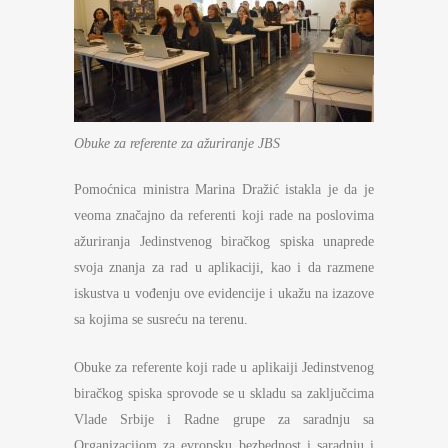
Obuke za referente za ažuriranje JBS
Pomoćnica ministra Marina Dražić istakla je da je
veoma značajno da referenti koji rade na poslovima
ažuriranja Jedinstvenog biračkog spiska unaprede
svoja znanja za rad u aplikaciji, kao i da razmene
iskustva u vođenju ove evidencije i ukažu na izazove
sa kojima se susreću na terenu.
Obuke za referente koji rade u aplikaiji Jedinstvenog
biračkog spiska sprovode se u skladu sa zaključcima
Vlade Srbije i Radne grupe za saradnju sa
Organizacijom za evropsku bezbednost i saradnju i