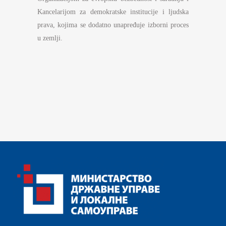
Kancelarijom za demokratske institucije i ljudska
prava, kojima se dodatno unapređuje izborni proces
u zemlji.