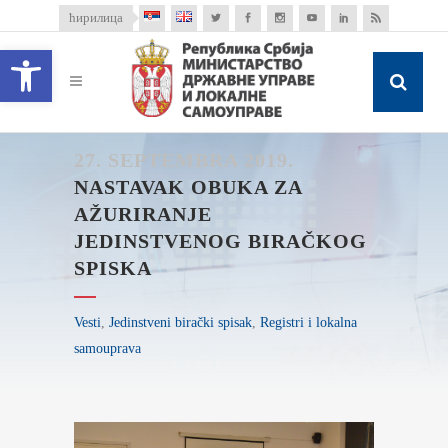
ћирилица
Open toolbar
27. SEPTEMBRA 2019.
NASTAVAK OBUKA ZA
AŽURIRANJE
JEDINSTVENOG BIRAČKOG
SPISKA
Vesti
,
Jedinstveni birački spisak
,
Registri i lokalna
samouprava