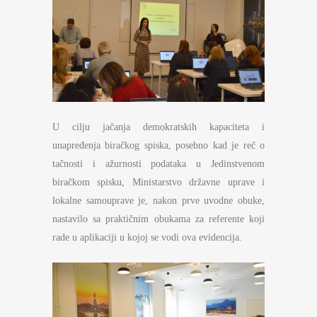
U cilju jačanja demokratskih kapaciteta i
unapređenja biračkog spiska, posebno kad je reč o
tačnosti i ažurnosti podataka u Jedinstvenom
biračkom spisku, Ministarstvo državne uprave i
lokalne samouprave je, nakon prve uvodne obuke,
nastavilo sa praktičnim obukama za referente koji
rade u aplikaciji u kojoj se vodi ova evidencija.