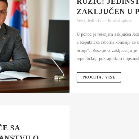
RUŽIĆ: JEDINS
AMOUPRAVE
ZAKLJUČEN U
NFORMATOR O RADU
Vesti
,
Jedinstveni birački spisak
DŽET MINISTARSTVA
U ponoć je rešenjem zaključen Jedin
NANSIJSKO UPRAVLJANJE I
ONTROLA
a Republička izborna komisija će 
Srbije". Rešenje o zaključenju j
VNE NABAVKE
republičkoj, pokrajinskim i opštinsk
AN JAVNIH NABAVKI I IZVEŠTAJI
PROČITAJ VIŠE
ČE SA
ANSTVU O