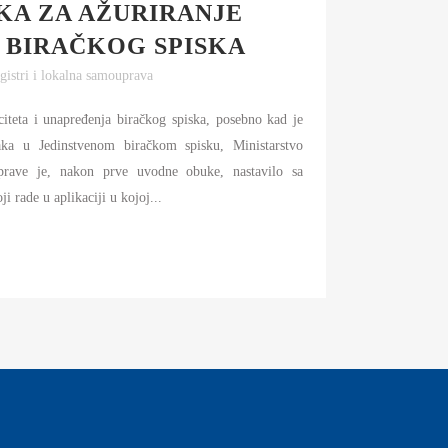
KA ZA AŽURIRANJE
 BIRAČKOG SPISKA
gistri i lokalna samouprava
citeta i unapređenja biračkog spiska, posebno kad je
taka u Jedinstvenom biračkom spisku, Ministarstvo
prave je, nakon prve uvodne obuke, nastavilo sa
i rade u aplikaciji u kojoj...