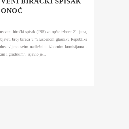
TVENI BIRAČKI SPISAK
 PONOĆ
stveni birački spisak (JBS) za opšte izbore 21. juna,
objaviti broj birača u “Službenom glasniku Republike
e dostavljeno svim nadležnim izbornim komisijama -
im i gradskim”, izjavio je...