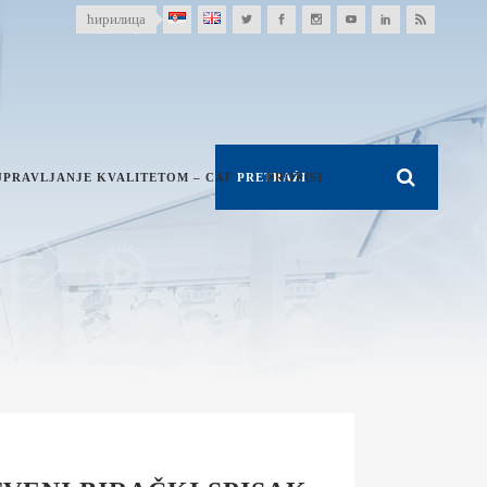
ћирилица
UPRAVLJANJE KVALITETOM – CAF
PROPISI