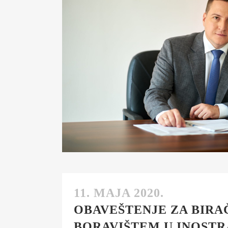
S
I
BU
FI
K
JA
PL
11. MAJA 2020.
OBAVEŠTENJE ZA BIRA
BORAVIŠTEM U INOSTR