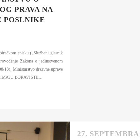
OG PRAVA NA
E POSLNIKE
biračkom spisku („Službeni glasnik
sprovođenje Zakona o jedinstvenom
88/18), Ministarstvo državne uprave
I IMAJU BORAVIŠTE...
27. SEPTEMBRA 