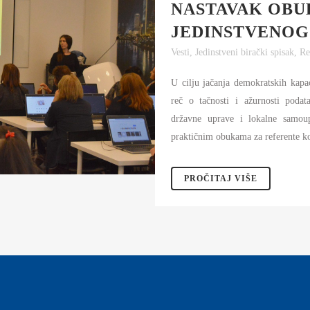
NASTAVAK OBU
JEDINSTVENOG
Vesti
,
Jedinstveni birački spisak
,
Re
U cilju jačanja demokratskih kapa
reč o tačnosti i ažurnosti poda
državne uprave i lokalne samou
praktičnim obukama za referente koj
PROČITAJ VIŠE