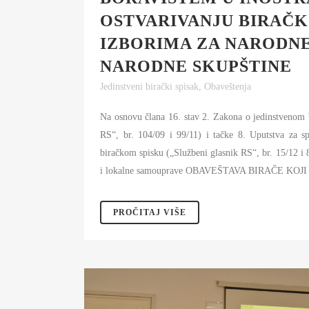
OSTVARIVANJU BIRAČK
IZBORIMA ZA NARODN
NARODNE SKUPŠTINE
Jedinstveni birački spisak
,
Obaveštenja
Na osnovu člana 16. stav 2. Zakona o jedinstvenom 
RS“, br. 104/09 i 99/11) i tačke 8. Uputstva za 
biračkom spisku („Službeni glasnik RS“, br. 15/12 i 
i lokalne samouprave OBAVEŠTAVA BIRAČE KOJ
PROČITAJ VIŠE