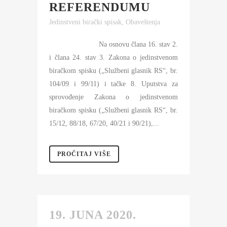
REFERENDUMU
Jedinstveni birački spisak
,
Obaveštenja
Na osnovu člana 16. stav 2.
i člana 24. stav 3. Zakona o jedinstvenom
biračkom spisku („Službeni glasnik RS“, br.
104/09 i 99/11) i tačke 8. Uputstva za
sprovođenje Zakona o jedinstvenom
biračkom spisku („Službeni glasnik RS“, br.
15/12, 88/18, 67/20, 40/21 i 90/21),...
PROČITAJ VIŠE
19. JUNA 2020.