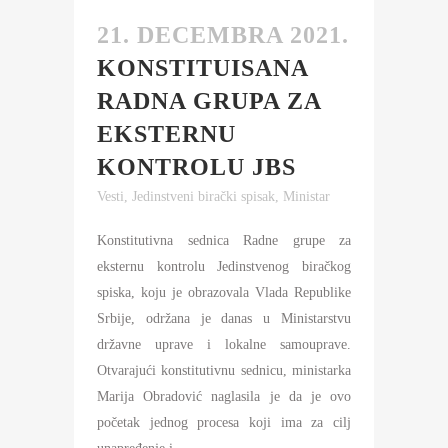
21. DECEMBRA 2021.
KONSTITUISANA
RADNA GRUPA ZA
EKSTERNU
KONTROLU JBS
Vesti
,
Jedinstveni birački spisak
,
Ministar
Konstitutivna sednica Radne grupe za
eksternu kontrolu Jedinstvenog biračkog
spiska, koju je obrazovala Vlada Republike
Srbije, održana je danas u Ministarstvu
državne uprave i lokalne samouprave.
Otvarajući konstitutivnu sednicu, ministarka
Marija Obradović naglasila je da je ovo
početak jednog procesa koji ima za cilj