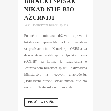
BIRAČKI SPISAK
NIKAD NIJE BIO
AŽURNIJI
Vesti
,
Jedinstveni birački spisak
Pomoćnica ministra državne uprave i
lokalne samouprave Marina Dražić sastala se
sa predstavnicima Kancelarije OEBS-a za
demokratske institucije i ljudska prava
(ODIHR) sa kojima je razgovarala o
Jedinstvenom biračkom spisku i aktivostima
Ministarstva na njegovom unapređenju.
„Jedinstveni birački spisak nikada nije bio
ažurniji. Elektronski smo povezali...
PROČITAJ VIŠE