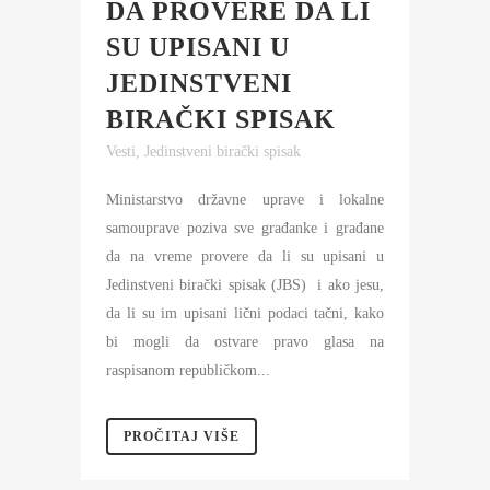
DA PROVERE DA LI
SU UPISANI U
JEDINSTVENI
BIRAČKI SPISAK
Vesti
,
Jedinstveni birački spisak
Ministarstvo državne uprave i lokalne
samouprave poziva sve građanke i građane
da na vreme provere da li su upisani u
Jedinstveni birački spisak (JBS) i ako jesu,
da li su im upisani lični podaci tačni, kako
bi mogli da ostvare pravo glasa na
raspisanom republičkom...
PROČITAJ VIŠE