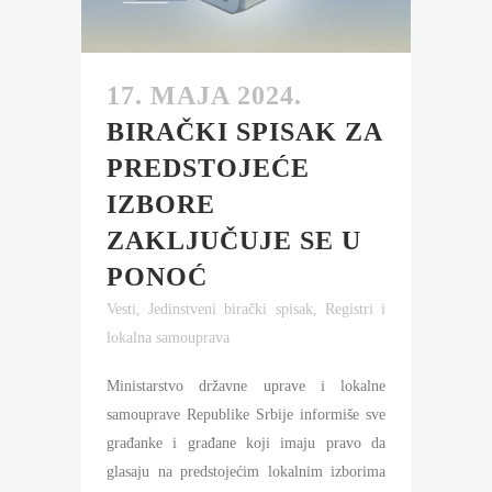
17. MAJA 2024.
BIRAČKI SPISAK ZA
PREDSTOJEĆE
IZBORE
ZAKLJUČUJE SE U
PONOĆ
Vesti
,
Jedinstveni birački spisak
,
Registri i
lokalna samouprava
Ministarstvo državne uprave i lokalne
samouprave Republike Srbije informiše sve
građanke i građane koji imaju pravo da
glasaju na predstojećim lokalnim izborima