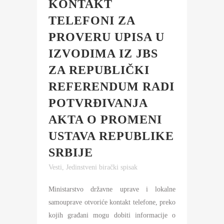
KONTAKT
TELEFONI ZA
PROVERU UPISA U
IZVODIMA IZ JBS
ZA REPUBLIČKI
REFERENDUM RADI
POTVRĐIVANJA
AKTA O PROMENI
USTAVA REPUBLIKE
SRBIJE
Vesti
,
Jedinstveni birački spisak
Ministarstvo državne uprave i lokalne
samouprave otvoriće kontakt telefone, preko
kojih građani mogu dobiti informacije o