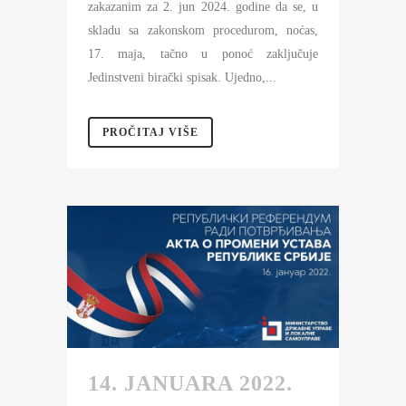
zakazanim za 2. jun 2024. godine da se, u
skladu sa zakonskom procedurom, noćas,
17. maja, tačno u ponoć zaključuje
Jedinstveni birački spisak. Ujedno,...
PROČITAJ VIŠE
14. JANUARA 2022.