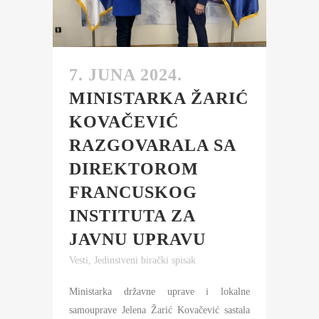
7. JUNA 2024.
MINISTARKA ŽARIĆ
KOVAČEVIĆ
RAZGOVARALA SA
DIREKTOROM
FRANCUSKOG
INSTITUTA ZA
JAVNU UPRAVU
Vesti
,
Jedinstveni birački spisak
Ministarka državne uprave i lokalne
samouprave Jelena Žarić Kovačević sastala