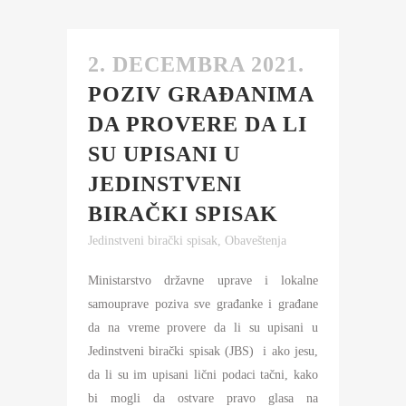
2. DECEMBRA 2021.
POZIV GRAĐANIMA
DA PROVERE DA LI
SU UPISANI U
JEDINSTVENI
BIRAČKI SPISAK
Jedinstveni birački spisak
,
Obaveštenja
Ministarstvo državne uprave i lokalne
samouprave poziva sve građanke i građane
da na vreme provere da li su upisani u
Jedinstveni birački spisak (JBS) i ako jesu,
da li su im upisani lični podaci tačni, kako
bi mogli da ostvare pravo glasa na