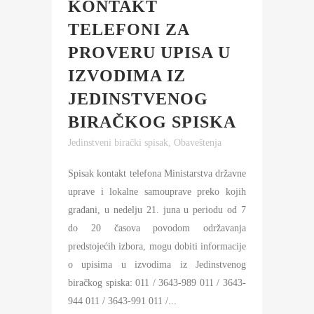
KONTAKT
TELEFONI ZA
PROVERU UPISA U
IZVODIMA IZ
JEDINSTVENOG
BIRAČKOG SPISKA
Jedinstveni birački spisak
,
Obaveštenja
Spisak kontakt telefona Ministarstva državne
uprave i lokalne samouprave preko kojih
građani, u nedelju 21. juna u periodu od 7
do 20 časova povodom održavanja
predstojećih izbora, mogu dobiti informacije
o upisima u izvodima iz Jedinstvenog
biračkog spiska: 011 / 3643-989 011 / 3643-
944 011 / 3643-991 011 /...