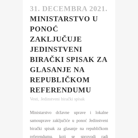
31. DECEMBRA 2021.
MINISTARSTVO U
PONOĆ
ZAKLJUČUJE
JEDINSTVENI
BIRAČKI SPISAK ZA
GLASANJE NA
REPUBLIČKOM
REFERENDUMU
Vesti
,
Jedinstveni birački spisak
Ministarstvo državne uprave i lokalne
samouprave zaključiće u ponoć Jedinstveni
birački spisak za glasanje na republičkom
referendumu, koji se sprovodi radi