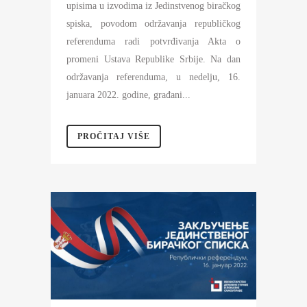
upisima u izvodima iz Jedinstvenog biračkog
spiska, povodom održavanja republičkog
referenduma radi potvrđivanja Akta o
promeni Ustava Republike Srbije. Na dan
održavanja referenduma, u nedelju, 16.
januara 2022. godine, građani...
PROČITAJ VIŠE