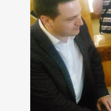
S
I
BU
FI
K
JA
PL