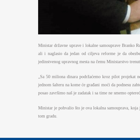
Ministar državne uprave i lokalne samouprave Branko Ruž
ali i naglasio da jedan od ciljeva reforme je da obez
jedinstvenog upravnog mesta na čemu Ministarstvo trenut
„Sa 50 miliona dinara podržaćemo kroz pilot projekat n
jednom šalteru na kome će građani moći da podnesu zahtev
posao završimo naš je zadatak i sa time ne smemo optereć
Ministar je pohvalio što je ova lokalna samouprava, koja 
tom gradu.