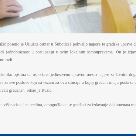
ić posetio je Uslužni centar u Subotici i pohvalio napore te gradske uprave 
bedi jednobraznost u postupanju u svim lokalnim samoupravama. On je izjav
no radi.
ekoliko opština da uspostave jedinstveno upravno mesto najpre za životni do
 za sve poslove koji su vezani za ovu situciju u kojoj građani imaju posla s
ivati građane”, rekao je Ružić.
je višenacionalna sredina, omogućila da se građani za izdavanje dokumenata mogu