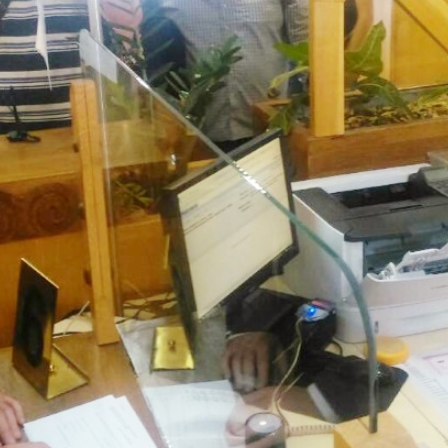
AMOUPRAVE
NFORMATOR O RADU
DŽET MINISTARSTVA
NANSIJSKO UPRAVLJANJE I
ONTROLA
VNE NABAVKE
AN JAVNIH NABAVKI I IZVEŠTAJI