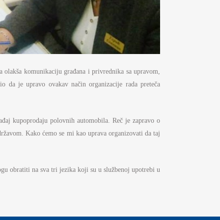
da olakša komunikaciju građana i privrednika sa upravom,
io da je upravo ovakav način organizacije rada preteča
gađaj kupoprodaju polovnih automobila. Reč je zapravo o
a državom. Kako ćemo se mi kao uprava organizovati da taj
 obratiti na sva tri jezika koji su u službenoj upotrebi u