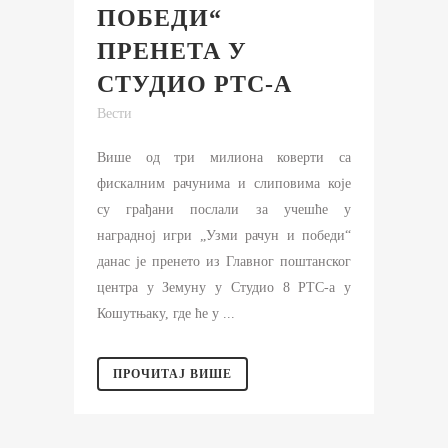
ПОБЕДИ“
ПРЕНЕТА У
СТУДИО РТС-А
Вести
Више од три милиона коверти са
фискалним рачунима и слиповима које
су грађани послали за учешће у
наградној игри „Узми рачун и победи“
данас је пренето из Главног поштанског
центра у Земуну у Студио 8 РТС-а у
Кошутњаку, где ће у ...
ПРОЧИТАЈ ВИШЕ