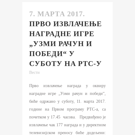
7. МАРТА 2017.
ПРВО ИЗВЛАЧЕЊЕ
НАГРАДНЕ ИГРЕ
„УЗМИ РАЧУН И
ПОБЕДИ“ У
СУБОТУ НА РТС-У
Вести
Прво извлачење награда у оквиру
наградне игре „Узми рачун и победи“,
биће одржано у суботу, 11. марта 2017.
године на Првом програму РТС-а, са
почетком у 17.45 часова. Предвиђено је
извлачење чак 177 награда и у директном
телевизијском преносу биће додељени: