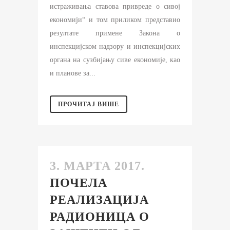
истраживања ставова привреде о сивој
економији“ и том приликом представио
резултате примене Закона о
инспекцијском надзору и инспекцијских
органа на сузбијању сиве економије, као
и планове за...
ПРОЧИТАЈ ВИШЕ
3. МАРТА 2017.
ПОЧЕЛА
РЕАЛИЗАЦИЈА
РАДИОНИЦА О