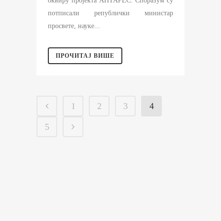
оквиру пројекта АНТАРЕС. Споразум су
потписали републички министар
просвете, науке...
ПРОЧИТАЈ ВИШЕ
1
2
3
4
5