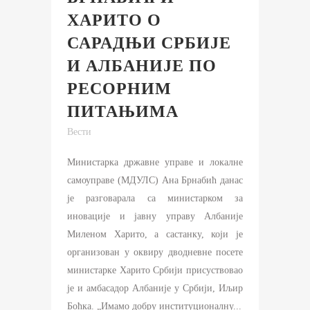
ХАРИТО О
САРАДЊИ СРБИЈЕ
И АЛБАНИЈЕ ПО
РЕСОРНИМ
ПИТАЊИМА
Вести
Министарка државне управе и локалне
самоуправе (МДУЛС) Ана Брнабић данас
је разговарала са министарком за
иновације и јавну управу Албаније
Миленом Харито, а састанку, који је
организован у оквиру дводневне посете
министарке Харито Србији присуствовао
је и амбасадор Албаније у Србији, Иљир
Боћка. „Имамо добру институционалну...