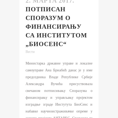
2. МАРТА 2017.
ПОТПИСАН
СПОРАЗУМ О
ФИНАНСИРАЊУ
СА ИНСТИТУТОМ
„БИОСЕНС“
Вести
Министарка државне управе и локалне
самоуправе Ана Брнабић данас је у име
председника Владе Републике Србије
Александра Вучића присуствовала
свечаном потписивању Споразума о
финансирању и управљању пројектом
изградње зграде Инстутута БиоСенс и
набавке научноистраживачке опреме у