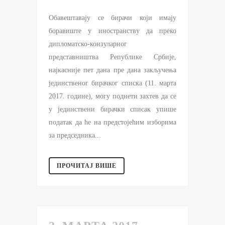
Обавештавају се бирачи који имају
боравиште у иностранству да преко
дипломатско-конзуларног
представништва Републике Србије,
најкасније пет дана пре дана закључења
јединственог бирачког списка (11. марта
2017. године), могу поднети захтев да се
у јединствени бирачки списак упише
податак да ће на предстојећим изборима
за председника...
ПРОЧИТАЈ ВИШЕ