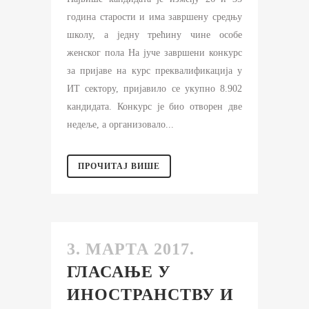
година старости и има завршену средњу
школу, а једну трећину чине особе
женског пола На јуче завршени конкурс
за пријаве на курс преквалификација у
ИТ сектору, пријавило се укупно 8.902
кандидата. Конкурс је био отворен две
недеље, а организовало...
ПРОЧИТАЈ ВИШЕ
3. МАРТА 2017.
ГЛАСАЊЕ У
ИНОСТРАНСТВУ И