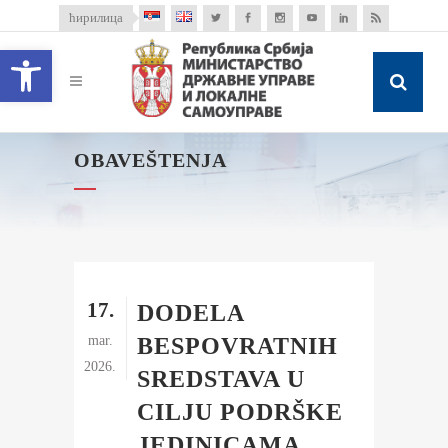
ћирилица
Open toolbar
OBAVEŠTENJA
17.
DODELA
mar.
BESPOVRATNIH
2026.
SREDSTAVA U
CILJU PODRŠKE
JEDINICAMA