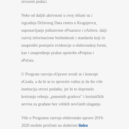
otvoreni podaci.
Neke od daljih aktivnosti u ovoj oblasti su i
izgradnja Državnog Data centra u Kragujevcu,
uspostavljanje jedinstvene ePisarnice i eArhive, dalji
razvoj informacione bezbednosti i standarda koji će
unaprediti postojeće evidencije u elektronskoj formi,
kao i unapređenje prakse upotrebe ePotpisa i
ePečata.
U Program razvoja eUprave uvodi se i koncept
eGrada, a da bi se to sprovelo važno je da što više
institucija otvori podatke, jer bi to doprinelo
kreiranju rešenja „pametnih gradova“ i korisničkih
servisa za građane bez velikih novčanih ulaganja.
Više o Programu razvoja elektronske uprave 2019-
2020 možete pročitati na sledećem
linku