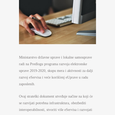
Ministarstvo državne uprave i lokalne samouprave
radi na Predlogu programa razvoja elektronske
uprave 2019-2020, skupu mera i aktivnosti za dalji
razvoj eServisa i veće korišćenj eUprave u radu
zaposlenih.
Ovaj strateški dokument utvrđuje načine na koji će
se razvijati potrebna infrastruktura, obezbediti
interoperabilnosti, stvoriti više eServisa i razvojati