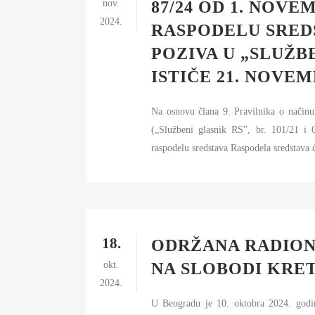
nov.
87/24 OD 1. NOVE
2024.
RASPODELU SREDS
POZIVA U „SLUŽB
ISTIČE 21. NOVEM
Na osnovu člana 9. Pravilnika o načinu
(„Službeni glasnik RS”, br. 101/
raspodelu sredstava Raspodela sredstava ć
18.
ODRŽANA RADION
okt.
NA SLOBODI KRET
2024.
U Beogradu je 10. oktobra 2024. godin