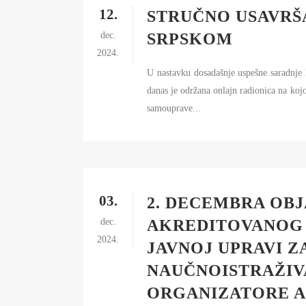
12.
STRUČNO USAVRŠ
dec.
SRPSKOM
2024.
U nastavku dosadašnje uspešne saradnje 
danas je održana onlajn radionica na koj
samouprave...
03.
2. DECEMBRA OBJ
dec.
AKREDITOVANOG 
2024.
JAVNOJ UPRAVI 
NAUČNOISTRAŽIV
ORGANIZATORE A