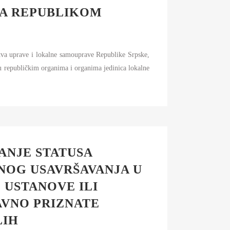
SA REPUBLIKOM
stva uprave i lokalne samouprave Republike Srpske,
u republičkim organima i organima jedinica lokalne
ANJE STATUSA
OG USAVRŠAVANJA U
 USTANOVE ILI
AVNO PRIZNATE
LIH