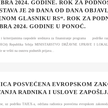
MBRA 2024. GODINE. ROK ZA PODNO
TAVA JE 20 DANA OD DANA OBJAV
ENOM GLASNIKU RS“. ROK ZA POD
BRA 2024. GODINE U PONOĆ.
 i kriterijumima raspodele sredstava za finansiranje programa podrške raz
21 i 69/24) Republika Srbija MINISTARSTVO DRŽAVNE UPRAVE I LO
e se vršiti na osnovu podnetih prijava...
ICA POSVEĆENA EVROPSKOM ZAK
ANJA RADNIKA I USLOVE ZAPOŠL
e, uz podršku TAIEX-a, održana radionica posvećena evropskom zakonodavs