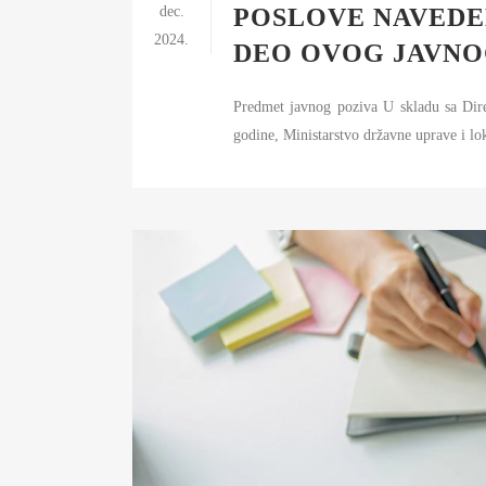
S
dec.
POSLOVE NAVEDEN
2024.
I
DEO OVOG JAVNO
BU
Predmet javnog poziva U skladu sa Dir
FI
godine, Ministarstvo državne uprave i lo
K
JA
PL