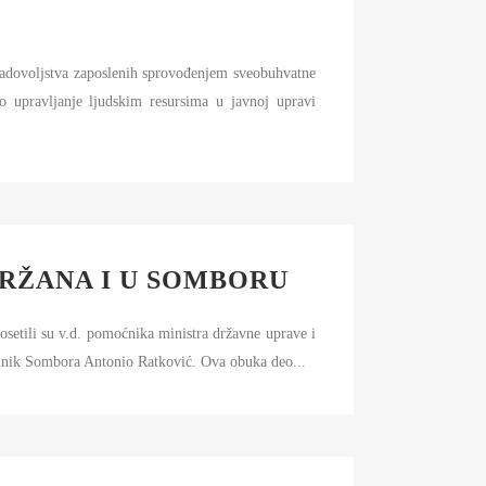
 zadovoljstva zaposlenih sprovođenjem sveobuhvatne
o upravljanje ljudskim resursima u javnoj upravi
RŽANA I U SOMBORU
setili su v.d. pomoćnika ministra državne uprave i
elnik Sombora Antonio Ratković. Ova obuka deo...