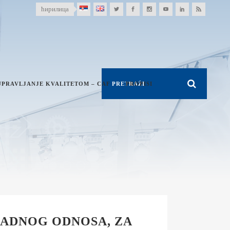
ћирилица
UPRAVLJANJE KVALITETOM – CAF
PROPISI
RADNOG ODNOSA, ZA