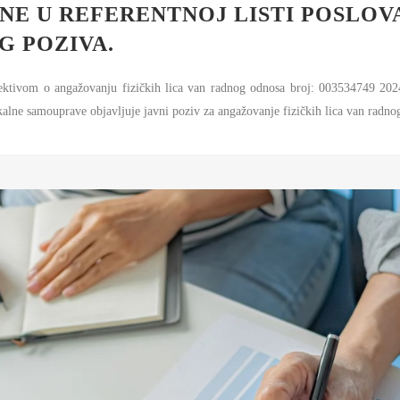
AMOUPRAVE
E U REFERENTNOJ LISTI POSLOVA
NFORMATOR O RADU
G POZIVA.
DŽET MINISTARSTVA
ektivom o angažovanju fizičkih lica van radnog odnosa broj: 003534749 2
NANSIJSKO UPRAVLJANJE I
kalne samouprave objavljuje javni poziv za angažovanje fizičkih lica van radno
ONTROLA
VNE NABAVKE
AN JAVNIH NABAVKI I IZVEŠTAJI