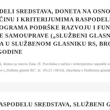
ELI SREDSTAVA, DONETA NA OSNO
ČINU I KRITERIJUMIMA RASPODEL
ROGRAMA PODRŠKE RAZVOJU I FU
 SAMOUPRAVE („SLUŽBENI GLASNIK 
NA U SLUŽBENOM GLASNIKU RS, BROJ
GODINE
na osnovu člana 18. Pravilnika o načinu i kriterijumima raspodele sreds
ve („Službeni glasnik RS“, br. 101/21 i 69/24), objavljena u Službenom glasni
RASPODELU SREDSTAVA, SLUŽBENI G