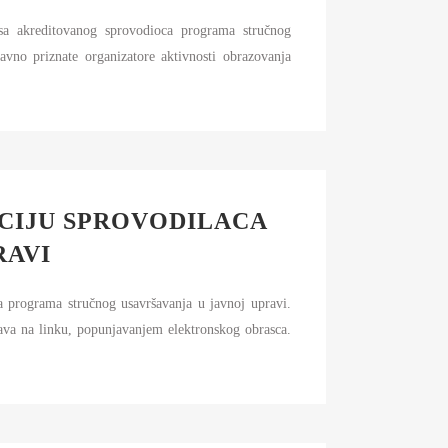
sa akreditovanog sprovodioca programa stručnog
avno priznate organizatore aktivnosti obrazovanja
ACIJU SPROVODILACA
RAVI
a programa stručnog usavršavanja u javnoj upravi.
rava na linku, popunjavanjem elektronskog obrasca.