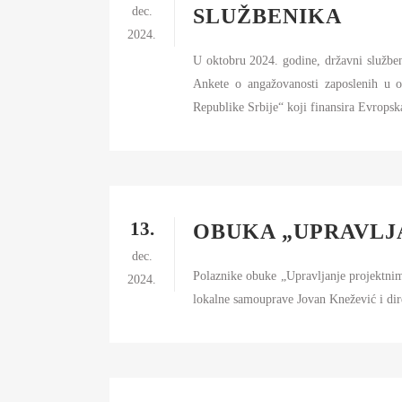
dec.
SLUŽBENIKA
2024.
U oktobru 2024. godine, državni služben
Ankete o angažovanosti zaposlenih u o
Republike Srbije“ koji finansira Evropska
13.
OBUKA „UPRAVLJ
dec.
Polaznike obuke „Upravljanje projektnim 
2024.
lokalne samouprave Jovan Knežević i di