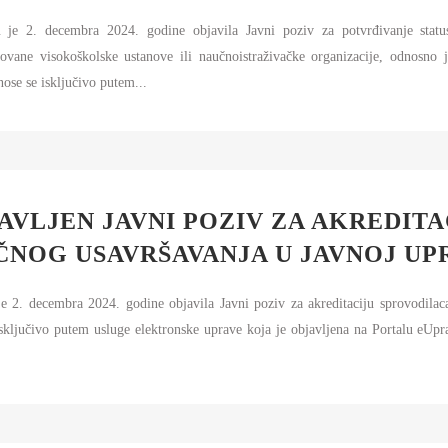
 je 2. decembra 2024. godine objavila Javni poziv za potvrđivanje statu
ovane visokoškolske ustanove ili naučnoistraživačke organizacije, odnosno j
nose se isključivo putem...
AVLJEN JAVNI POZIV ZA AKREDIT
NOG USAVRŠAVANJA U JAVNOJ UP
e 2. decembra 2024. godine objavila Javni poziv za akreditaciju sprovodilac
isključivo putem usluge elektronske uprave koja je objavljena na Portalu eUp