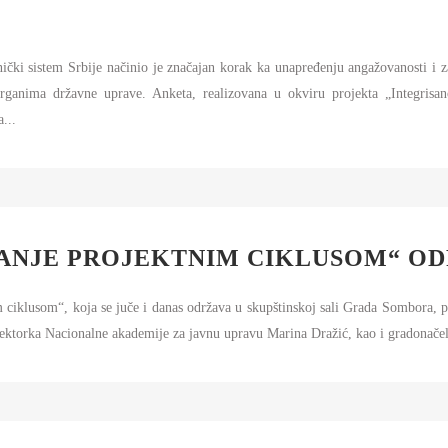
ički sistem Srbije načinio je značajan korak ka unapređenju angažovanosti i
rganima državne uprave. Anketa, realizovana u okviru projekta „Integrisan
...
ANJE PROJEKTNIM CIKLUSOM“ OD
ciklusom“, koja se juče i danas održava u skupštinskoj sali Grada Sombora, po
rektorka Nacionalne akademije za javnu upravu Marina Dražić, kao i gradonač