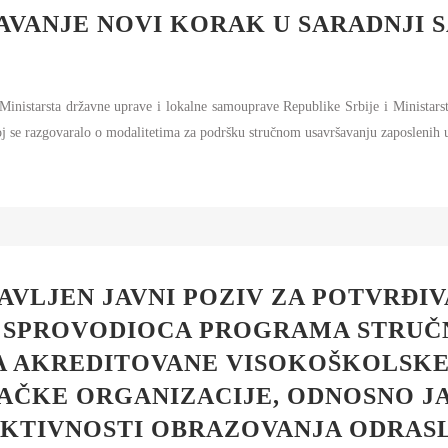
AVANJE NOVI KORAK U SARADNJI 
Ministarsta državne uprave i lokalne samouprave Republike Srbije i Ministar
oj se razgovaralo o modalitetima za podršku stručnom usavršavanju zaposlenih 
AVLJEN JAVNI POZIV ZA POTVRĐIV
SPROVODIOCA PROGRAMA STRUČN
ZA AKREDITOVANE VISOKOŠKOLSKE
AČKE ORGANIZACIJE, ODNOSNO J
KTIVNOSTI OBRAZOVANJA ODRAS