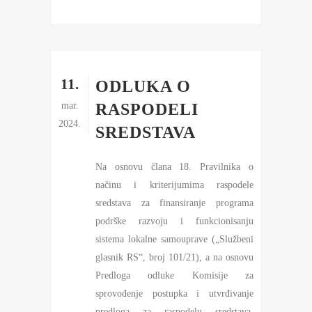
11.
ODLUKA O
mar.
RASPODELI
2024.
SREDSTAVA
Na osnovu člana 18. Pravilnika o
načinu i kriterijumima raspodele
sredstava za finansiranje programa
podrške razvoju i funkcionisanju
sistema lokalne samouprave („Službeni
glasnik RS“, broj 101/21), a na osnovu
Predloga odluke Komisije za
sprovođenje postupka i utvrđivanje
predloga za raspodelu sredstava,