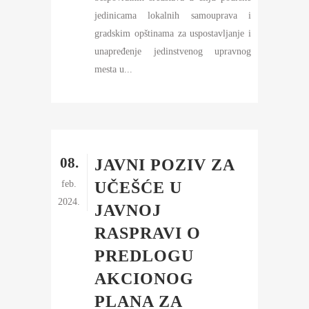
jedinicama lokalnih samouprava i
gradskim opštinama za uspostavljanje i
unapređenje jedinstvenog upravnog
mesta u...
08.
JAVNI POZIV ZA
feb.
UČEŠĆE U
2024.
JAVNOJ
RASPRAVI O
PREDLOGU
AKCIONOG
PLANA ZA