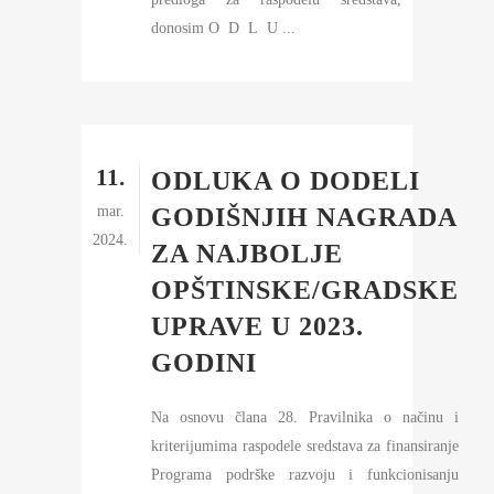
donosim O D L U ...
11.
ODLUKA O DODELI
mar.
GODIŠNJIH NAGRADA
2024.
ZA NAJBOLJE
OPŠTINSKE/GRADSKE
UPRAVE U 2023.
GODINI
Na osnovu člana 28. Pravilnika o načinu i
kriterijumima raspodele sredstava za finansiranje
Programa podrške razvoju i funkcionisanju