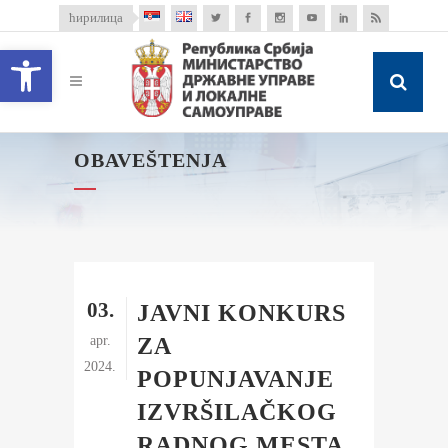
ћирилица
Open toolbar
OBAVEŠTENJA
03.
JAVNI KONKURS
apr.
ZA
2024.
POPUNJAVANJE
IZVRŠILAČKOG
RADNOG MESTA