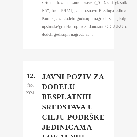
sistema lokalne samouprave („Službeni glasnik
RS“, broj 101/21), a na osnovu Predloga odluke
Komisije za dodelu godišnjih nagrada za najbolje
opštinske/gradske uprave, donosim ODLUKU o
dodeli godišnjih nagrada za...
12.
JAVNI POZIV ZA
feb.
DODELU
2024.
BESPLATNIH
SREDSTAVA U
CILJU PODRŠKE
JEDINICAMA