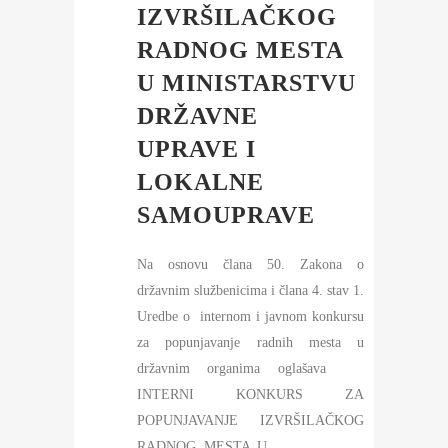
IZVRŠILAČKOG
RADNOG MESTA
U MINISTARSTVU
DRŽAVNE
UPRAVE I
LOKALNE
SAMOUPRAVE
Na osnovu člana 50. Zakona o
državnim službenicima i člana 4. stav 1.
Uredbe o internom i javnom konkursu
za popunjavanje radnih mesta u
državnim organima oglašava
INTERNI KONKURS ZA
POPUNJAVANJE IZVRŠILAČKOG
RADNOG MESTA U