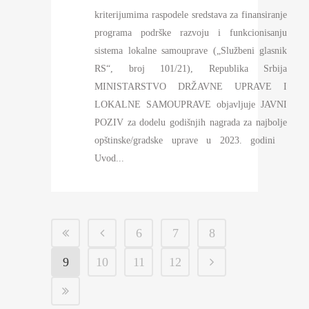
kriterijumima raspodele sredstava za finansiranje
programa podrške razvoju i funkcionisanju
sistema lokalne samouprave („Službeni glasnik
RS“, broj 101/21), Republika Srbija
MINISTARSTVO DRŽAVNE UPRAVE I
LOKALNE SAMOUPRAVE objavljuje JAVNI
POZIV za dodelu godišnjih nagrada za najbolje
opštinske/gradske uprave u 2023. godini
Uvod...
6
7
8
9
10
11
12