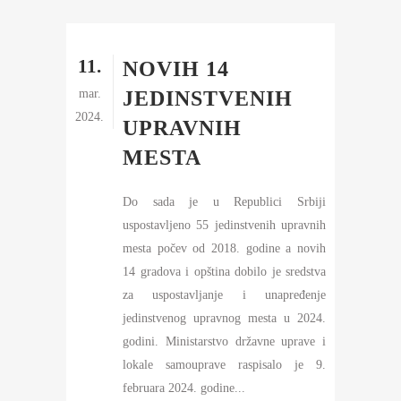
11.
NOVIH 14
mar.
JEDINSTVENIH
2024.
UPRAVNIH
MESTA
Do sada je u Republici Srbiji
uspostavljeno 55 jedinstvenih upravnih
mesta počev od 2018. godine a novih
14 gradova i opština dobilo je sredstva
za uspostavljanje i unapređenje
jedinstvenog upravnog mesta u 2024.
godini. Ministarstvo državne uprave i
lokale samouprave raspisalo je 9.
februara 2024. godine...