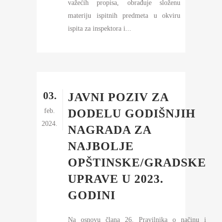
važećih propisa, obrađuje složenu
materiju ispitnih predmeta u okviru
ispita za inspektora i...
03.
JAVNI POZIV ZA
feb.
DODELU GODIŠNJIH
2024.
NAGRADA ZA
NAJBOLJE
OPŠTINSKE/GRADSKE
UPRAVE U 2023.
GODINI
Na osnovu člana 26. Pravilnika o načinu i