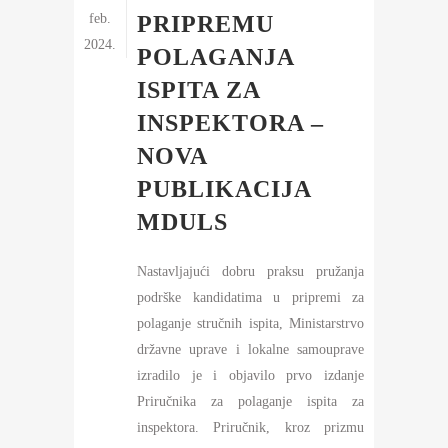
feb.
PRIPREMU
2024.
POLAGANJA
ISPITA ZA
INSPEKTORA –
NOVA
PUBLIKACIJA
MDULS
Nastavljajući dobru praksu pružanja
podrške kandidatima u pripremi za
polaganje stručnih ispita, Ministarstrvo
državne uprave i lokalne samouprave
izradilo je i objavilo prvo izdanje
Priručnika za polaganje ispita za
inspektora. Priručnik, kroz prizmu