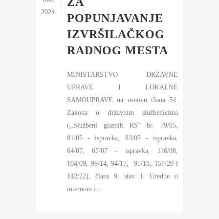
ZA
2024.
POPUNJAVANJE
IZVRŠILAČKOG
RADNOG MESTA
MINISTARSTVO DRŽAVNE
UPRAVE I LOKALNE
SAMOUPRAVE na osnovu člana 54.
Zakona o državnim službenicima
(,,Službeni glasnik RS” br. 79/05,
81/05 - ispravka, 83/05 - ispravka,
64/07, 67/07 - ispravka, 116/08,
104/09, 99/14, 94/17, 95/18, 157/20 i
142/22), člana 9. stav 1. Uredbe o
internom i...