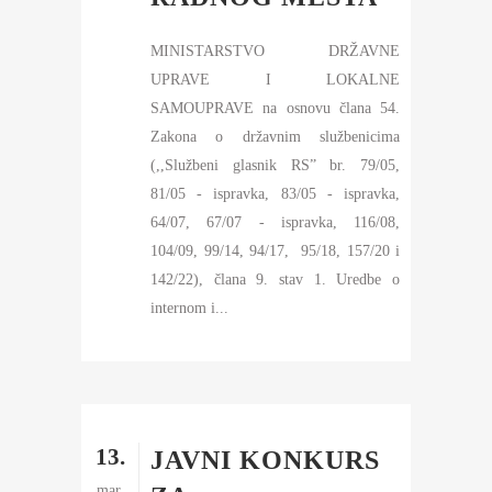
MINISTARSTVO DRŽAVNE
UPRAVE I LOKALNE
SAMOUPRAVE na osnovu člana 54.
Zakona o državnim službenicima
(,,Službeni glasnik RS” br. 79/05,
81/05 - ispravka, 83/05 - ispravka,
64/07, 67/07 - ispravka, 116/08,
104/09, 99/14, 94/17, 95/18, 157/20 i
142/22), člana 9. stav 1. Uredbe o
internom i...
13.
JAVNI KONKURS
mar.