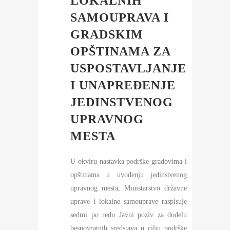
LOKALNIH
SAMOUPRAVA I
GRADSKIM
OPŠTINAMA ZA
USPOSTAVLJANJE
I UNAPREĐENJE
JEDINSTVENOG
UPRAVNOG
MESTA
U okviru nastavka podrške gradovima i
opštinama u uvođenju jedinstvenog
upravnog mesta, Ministarstvo državne
uprave i lokalne samouprave raspisuje
sedmi po redu Javni poziv za dodelu
bespovratnih sredstava u cilju podrške