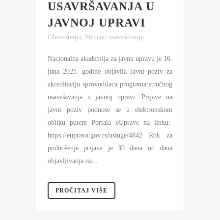
USAVRŠAVANJA U
JAVNOJ UPRAVI
Obaveštenja
,
Stručno usavršavanje
Nacionalna akademija za javnu upravu je 16.
juna 2021. godine objavila Javni poziv za
akreditaciju sprovodilaca programa stručnog
usavršavanja u javnoj upravi. Prijave na
javni poziv podnose se u elektronskom
obliku putem Portala eUprave na linku:
https://euprava.gov.rs/usluge/4842 Rok za
podnošenje prijava je 30 dana od dana
objavljivanja na...
PROČITAJ VIŠE