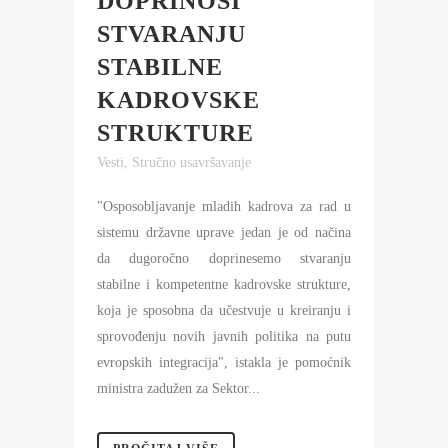
DOPRINOSI
STVARANJU
STABILNE
KADROVSKE
STRUKTURE
Vesti
,
Stručno usavršavanje
"Osposobljavanje mladih kadrova za rad u
sistemu državne uprave jedan je od načina
da dugoročno doprinesemo stvaranju
stabilne i kompetentne kadrovske strukture,
koja je sposobna da učestvuje u kreiranju i
sprovođenju novih javnih politika na putu
evropskih integracija", istakla je pomoćnik
ministra zadužen za Sektor...