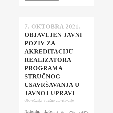
7. OKTOBRA 2021.
OBJAVLJEN JAVNI
POZIV ZA
AKREDITACIJU
REALIZATORA
PROGRAMA
STRUČNOG
USAVRŠAVANJA U
JAVNOJ UPRAVI
Obaveštenja
,
Stručno usavršavanje
Nacionalna akademija za javnu upravu