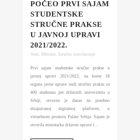
POČEO PRVI SAJAM
STUDENTSKE
STRUČNE PRAKSE
U JAVNOJ UPRAVI
2021/2022.
Vesti
,
Ministar
,
Stručno usavršavanje
Prvi sajam studentske stručne prakse u
javnoj upravi 2021/2022, na kome 18
organa javne uprave nudi stručnu praksu za
400 studenata pet državnih univerziteta u
Srbiji, otvoren je danas na posebno
dizajniranoj digitalnoj platformi, u
virtuelnom prostoru Palate Srbija. Sajam je
otvorila ministarka državne uprave i...