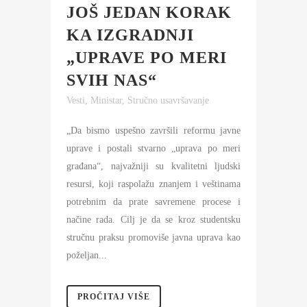
JOŠ JEDAN KORAK
KA IZGRADNJI
„UPRAVE PO MERI
SVIH NAS“
Vesti
,
Ministar
,
Stručno usavršavanje
„Da bismo uspešno završili reformu javne
uprave i postali stvarno „uprava po meri
građana“, najvažniji su kvalitetni ljudski
resursi, koji raspolažu znanjem i veštinama
potrebnim da prate savremene procese i
načine rada. Cilj je da se kroz studentsku
stručnu praksu promoviše javna uprava kao
poželjan...
PROČITAJ VIŠE