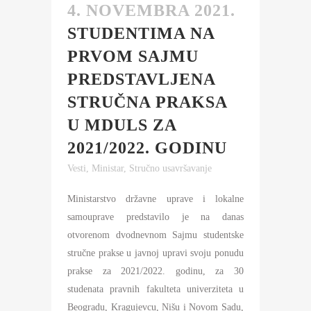
4. NOVEMBRA 2021.
STUDENTIMA NA
PRVOM SAJMU
PREDSTAVLJENA
STRUČNA PRAKSA
U MDULS ZA
2021/2022. GODINU
Vesti
,
Ministar
,
Stručno usavršavanje
Ministarstvo državne uprave i lokalne
samouprave predstavilo je na danas
otvorenom dvodnevnom Sajmu studentske
stručne prakse u javnoj upravi svoju ponudu
prakse za 2021/2022. godinu, za 30
studenata pravnih fakulteta univerziteta u
Beogradu, Kragujevcu, Nišu i Novom Sadu,