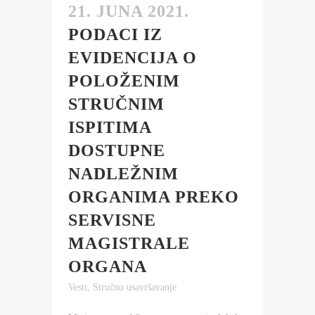
21. JUNA 2021.
PODACI IZ
EVIDENCIJA O
POLOŽENIM
STRUČNIM
ISPITIMA
DOSTUPNE
NADLEŽNIM
ORGANIMA PREKO
SERVISNE
MAGISTRALE
ORGANA
Vesti
,
Stručno usavršavanje