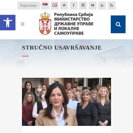
ћирилица
Open toolbar
STRUČNO USAVRŠAVANJE