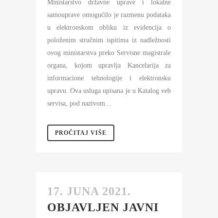
Ministarstvo državne uprave i lokalne
samouprave omogućilo je razmenu podataka
u elektronskom obliku iz evidencija o
položenim stručnim ispitima iz nadležnosti
ovog ministarstva preko Servisne magistrale
organa, kojom upravlja Kancelarija za
informacione tehnologije i elektronsku
upravu. Ova usluga upisana je u Katalog veb
servisa, pod nazivom...
PROČITAJ VIŠE
17. JUNA 2021.
OBJAVLJEN JAVNI