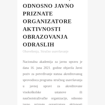
ODNOSNO JAVNO
PRIZNATE
ORGANIZATORE
AKTIVNOSTI
OBRAZOVANJA
ODRASLIH
Obaveštenja
,
Stručno usavršavanje
Nacionalna akademija za javnu upravu je
dana 16. juna 2021. godine objavila Javni
poziv za potvrđivanje statusa akreditovanog
sprovodioca programa stručnog usavršavanja
u javnoj upravi za akreditovane
visokoškolske ustanove ili
naučnoistraživačke organizacije, odnosno
javno priznate organizatore aktivnosti